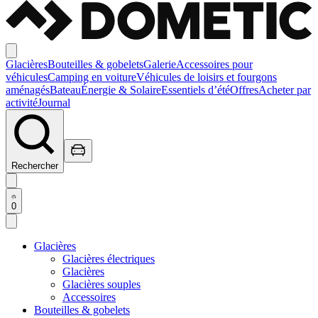
Glacières
Bouteilles & gobelets
Galerie
Accessoires pour
véhicules
Camping en voiture
Véhicules de loisirs et fourgons
aménagés
Bateau
Énergie & Solaire
Essentiels d’été
Offres
Acheter par
activité
Journal
Rechercher
0
Glacières
Glacières électriques
Glacières
Glacières souples
Accessoires
Bouteilles & gobelets