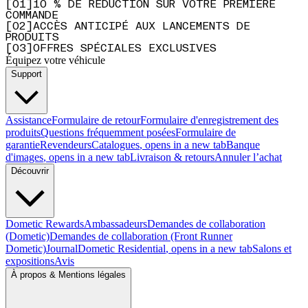
[
0
1
]
10 % DE RÉDUCTION SUR VOTRE PREMIÈRE
COMMANDE
[
0
2
]
ACCÈS ANTICIPÉ AUX LANCEMENTS DE
PRODUITS
[
0
3
]
OFFRES SPÉCIALES EXCLUSIVES
Équipez votre véhicule
Support
Assistance
Formulaire de retour
Formulaire d'enregistrement des
produits
Questions fréquemment posées
Formulaire de
garantie
Revendeurs
Catalogues
, opens in a new tab
Banque
d'images
, opens in a new tab
Livraison & retours
Annuler l’achat
Découvrir
Dometic Rewards
Ambassadeurs
Demandes de collaboration
(Dometic)
Demandes de collaboration (Front Runner
Dometic)
Journal
Dometic Residential
, opens in a new tab
Salons et
expositions
Avis
À propos & Mentions légales