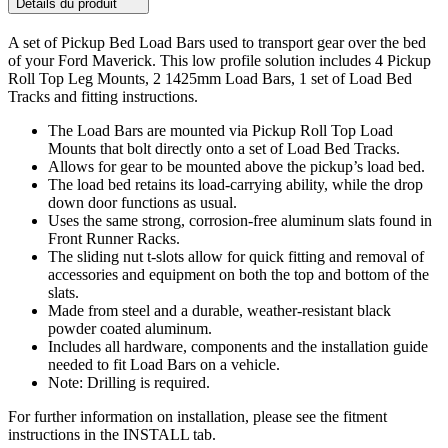
Détails du produit
A set of Pickup Bed Load Bars used to transport gear over the bed
of your Ford Maverick. This low profile solution includes 4 Pickup
Roll Top Leg Mounts, 2 1425mm Load Bars, 1 set of Load Bed
Tracks and fitting instructions.
The Load Bars are mounted via Pickup Roll Top Load
Mounts that bolt directly onto a set of Load Bed Tracks.
Allows for gear to be mounted above the pickup’s load bed.
The load bed retains its load-carrying ability, while the drop
down door functions as usual.
Uses the same strong, corrosion-free aluminum slats found in
Front Runner Racks.
The sliding nut t-slots allow for quick fitting and removal of
accessories and equipment on both the top and bottom of the
slats.
Made from steel and a durable, weather-resistant black
powder coated aluminum.
Includes all hardware, components and the installation guide
needed to fit Load Bars on a vehicle.
Note: Drilling is required.
For further information on installation, please see the fitment
instructions in the INSTALL tab.