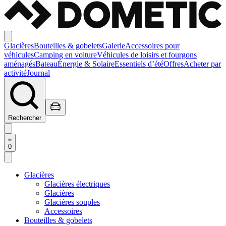
Glacières
Bouteilles & gobelets
Galerie
Accessoires pour
véhicules
Camping en voiture
Véhicules de loisirs et fourgons
aménagés
Bateau
Énergie & Solaire
Essentiels d’été
Offres
Acheter par
activité
Journal
Rechercher
0
Glacières
Glacières électriques
Glacières
Glacières souples
Accessoires
Bouteilles & gobelets