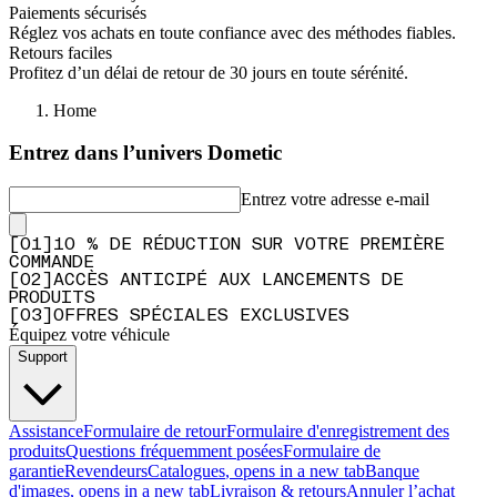
Paiements sécurisés
Réglez vos achats en toute confiance avec des méthodes fiables.
Retours faciles
Profitez d’un délai de retour de 30 jours en toute sérénité.
Home
Entrez dans l’univers Dometic
Entrez votre adresse e-mail
[
0
1
]
10 % DE RÉDUCTION SUR VOTRE PREMIÈRE
COMMANDE
[
0
2
]
ACCÈS ANTICIPÉ AUX LANCEMENTS DE
PRODUITS
[
0
3
]
OFFRES SPÉCIALES EXCLUSIVES
Équipez votre véhicule
Support
Assistance
Formulaire de retour
Formulaire d'enregistrement des
produits
Questions fréquemment posées
Formulaire de
garantie
Revendeurs
Catalogues
, opens in a new tab
Banque
d'images
, opens in a new tab
Livraison & retours
Annuler l’achat