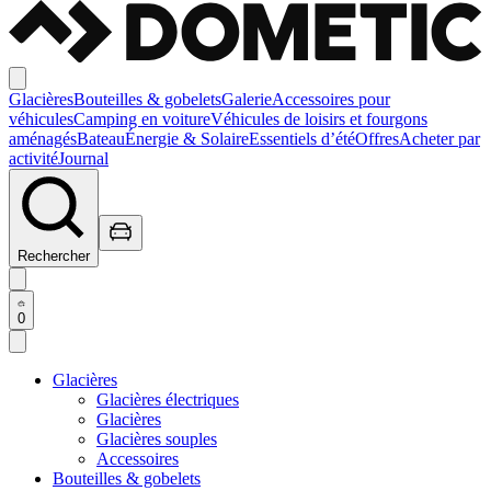
Glacières
Bouteilles & gobelets
Galerie
Accessoires pour
véhicules
Camping en voiture
Véhicules de loisirs et fourgons
aménagés
Bateau
Énergie & Solaire
Essentiels d’été
Offres
Acheter par
activité
Journal
Rechercher
0
Glacières
Glacières électriques
Glacières
Glacières souples
Accessoires
Bouteilles & gobelets