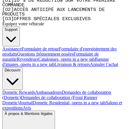
[
0
1
]
10 % DE RÉDUCTION SUR VOTRE PREMIÈRE
COMMANDE
[
0
2
]
ACCÈS ANTICIPÉ AUX LANCEMENTS DE
PRODUITS
[
0
3
]
OFFRES SPÉCIALES EXCLUSIVES
Équipez votre véhicule
Support
Assistance
Formulaire de retour
Formulaire d'enregistrement des
produits
Questions fréquemment posées
Formulaire de
garantie
Revendeurs
Catalogues
, opens in a new tab
Banque
d'images
, opens in a new tab
Livraison & retours
Annuler l’achat
Découvrir
Dometic Rewards
Ambassadeurs
Demandes de collaboration
(Dometic)
Demandes de collaboration (Front Runner
Dometic)
Journal
Dometic Residential
, opens in a new tab
Salons et
expositions
Avis
À propos & Mentions légales