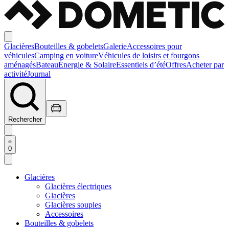
Glacières
Bouteilles & gobelets
Galerie
Accessoires pour
véhicules
Camping en voiture
Véhicules de loisirs et fourgons
aménagés
Bateau
Énergie & Solaire
Essentiels d’été
Offres
Acheter par
activité
Journal
Rechercher
0
Glacières
Glacières électriques
Glacières
Glacières souples
Accessoires
Bouteilles & gobelets