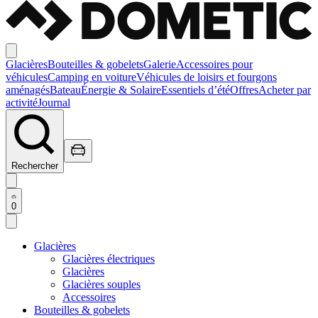
Glacières
Bouteilles & gobelets
Galerie
Accessoires pour
véhicules
Camping en voiture
Véhicules de loisirs et fourgons
aménagés
Bateau
Énergie & Solaire
Essentiels d’été
Offres
Acheter par
activité
Journal
Rechercher
0
Glacières
Glacières électriques
Glacières
Glacières souples
Accessoires
Bouteilles & gobelets