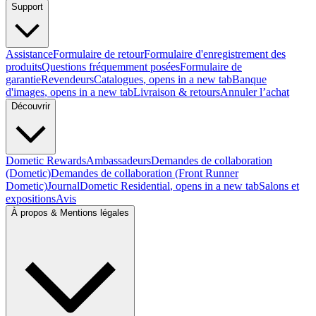
Support
Assistance
Formulaire de retour
Formulaire d'enregistrement des
produits
Questions fréquemment posées
Formulaire de
garantie
Revendeurs
Catalogues
, opens in a new tab
Banque
d'images
, opens in a new tab
Livraison & retours
Annuler l’achat
Découvrir
Dometic Rewards
Ambassadeurs
Demandes de collaboration
(Dometic)
Demandes de collaboration (Front Runner
Dometic)
Journal
Dometic Residential
, opens in a new tab
Salons et
expositions
Avis
À propos & Mentions légales