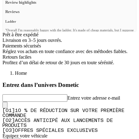
Review highlights
Reviews
Ladder
"Overall I'm reasonably happy with the ladder. It's made of cheap materials, but I suppose
Prêt à être expédié
you get what you pay for. It isn't the most expensive option. It's just little things like the
badge is stuck on misaligned and the poor quality of the fixings that are a little
Livraison en 3–5 jours ouvrés.
disappointing."
Paiements sécurisés
Réglez vos achats en toute confiance avec des méthodes fiables.
—
Robert O.
(
3/5
)
Retours faciles
Leiter für 23er Grenadier
Profitez d’un délai de retour de 30 jours en toute sérénité.
"Wir können nichts negatives berichten. Aufbau ist etwas fummelig, aber in einer Stunde
Home
ist alles montiert. Preis/Leistung, passt."
—
Alexander R.
(
5/5
)
Entrez dans l’univers Dometic
Alles perfekt, Leiter stabil und
Entrez votre adresse e-mail
"Alles perfekt, Leiter stabil und schön verarbeitet, alles passt, Schrauben und
Abdeckkappen richtig abgezählt, super verpackt und schnell geliefert, perfekt,
dankeschön."
[
0
1
]
10 % DE RÉDUCTION SUR VOTRE PREMIÈRE
—
Peter S.
(
5/5
)
COMMANDE
[
0
2
]
ACCÈS ANTICIPÉ AUX LANCEMENTS DE
Q&A
PRODUITS
[
0
3
]
OFFRES SPÉCIALES EXCLUSIVES
Équipez votre véhicule