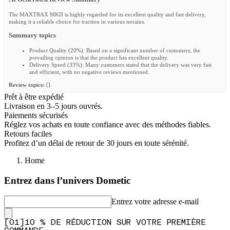
The MAXTRAX MKII is highly regarded for its excellent quality and fast delivery,
making it a reliable choice for traction in various terrains.
Summary topics
Product Quality
(
20%
):
Based on a significant number of customers, the
prevailing opinion is that the product has excellent quality.
Delivery Speed
(
33%
):
Many customers stated that the delivery was very fast
and efficient, with no negative reviews mentioned.
Review topics:
[].
Prêt à être expédié
Review highlights
Livraison en 3–5 jours ouvrés.
Paiements sécurisés
"The recovery boards make a robust impression and the mount as usual is of
good quality, which fully serves its purpose."
—
Bastian T.
Réglez vos achats en toute confiance avec des méthodes fiables.
"Uncomplicated order, fast shipping, and top product."
—
Helmut K.
Retours faciles
"Top product and fast delivery"
—
Ralph K.
Profitez d’un délai de retour de 30 jours en toute sérénité.
Reviews
Home
Great product
Entrez dans l’univers Dometic
"Speaks for it self, been excellent for years"
—
Frank T.
(
5/5
)
Entrez votre adresse e-mail
Alles super
[
0
1
]
10 % DE RÉDUCTION SUR VOTRE PREMIÈRE
"Alles super"