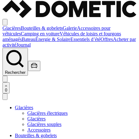
Glacières
Bouteilles & gobelets
Galerie
Accessoires pour
véhicules
Camping en voiture
Véhicules de loisirs et fourgons
aménagés
Bateau
Énergie & Solaire
Essentiels d’été
Offres
Acheter par
activité
Journal
Rechercher
0
Glacières
Glacières électriques
Glacières
Glacières souples
Accessoires
Bouteilles & gobelets