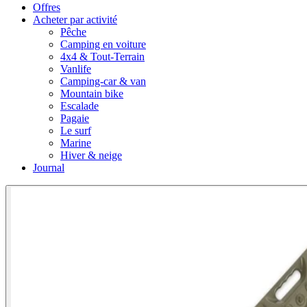
Offres
Acheter par activité
Pêche
Camping en voiture
4x4 & Tout-Terrain
Vanlife
Camping-car & van
Mountain bike
Escalade
Pagaie
Le surf
Marine
Hiver & neige
Journal