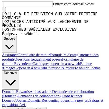
Entrez votre adresse e-mail
[
0
1
]
10 % DE RÉDUCTION SUR VOTRE PREMIÈRE
COMMANDE
[
0
2
]
ACCÈS ANTICIPÉ AUX LANCEMENTS DE
PRODUITS
[
0
3
]
OFFRES SPÉCIALES EXCLUSIVES
Équipez votre véhicule
Support
Assistance
Formulaire de retour
Formulaire d'enregistrement des
produits
Questions fréquemment posées
Formulaire de
garantie
Revendeurs
Catalogues
, opens in a new tab
Banque
d'images
, opens in a new tab
Livraison & retours
Annuler l’achat
Découvrir
Dometic Rewards
Ambassadeurs
Demandes de collaboration
(Dometic)
Demandes de collaboration (Front Runner
Dometic)
Journal
Dometic Residential
, opens in a new tab
Salons et
expositions
Avis