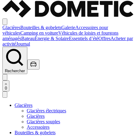
Glacières
Bouteilles & gobelets
Galerie
Accessoires pour
véhicules
Camping en voiture
Véhicules de loisirs et fourgons
aménagés
Bateau
Énergie & Solaire
Essentiels d’été
Offres
Acheter par
activité
Journal
Rechercher
0
Glacières
Glacières électriques
Glacières
Glacières souples
Accessoires
Bouteilles & gobelets