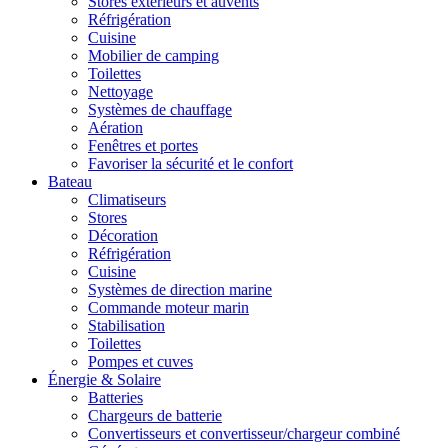
Stores extérieurs et auvents
Réfrigération
Cuisine
Mobilier de camping
Toilettes
Nettoyage
Systèmes de chauffage
Aération
Fenêtres et portes
Favoriser la sécurité et le confort
Bateau
Climatiseurs
Stores
Décoration
Réfrigération
Cuisine
Systèmes de direction marine
Commande moteur marin
Stabilisation
Toilettes
Pompes et cuves
Énergie & Solaire
Batteries
Chargeurs de batterie
Convertisseurs et convertisseur/chargeur combiné