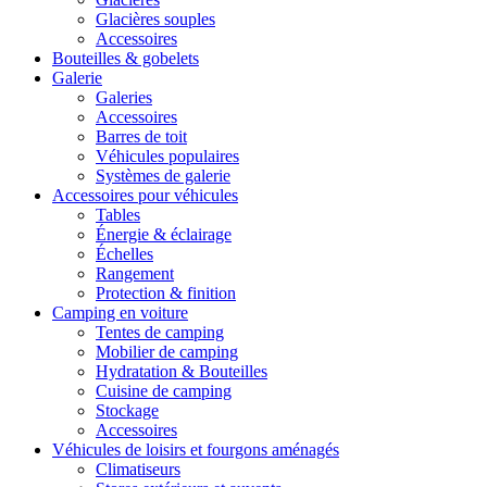
Glacières souples
Accessoires
Bouteilles & gobelets
Galerie
Galeries
Accessoires
Barres de toit
Véhicules populaires
Systèmes de galerie
Accessoires pour véhicules
Tables
Énergie & éclairage
Échelles
Rangement
Protection & finition
Camping en voiture
Tentes de camping
Mobilier de camping
Hydratation & Bouteilles
Cuisine de camping
Stockage
Accessoires
Véhicules de loisirs et fourgons aménagés
Climatiseurs