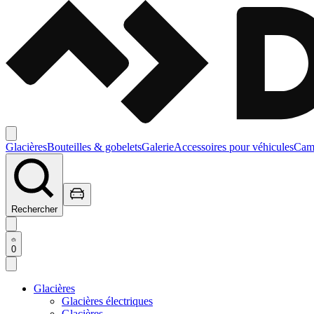
Glacières
Bouteilles & gobelets
Galerie
Accessoires pour véhicules
Camp
Rechercher
0
Glacières
Glacières électriques
Glacières