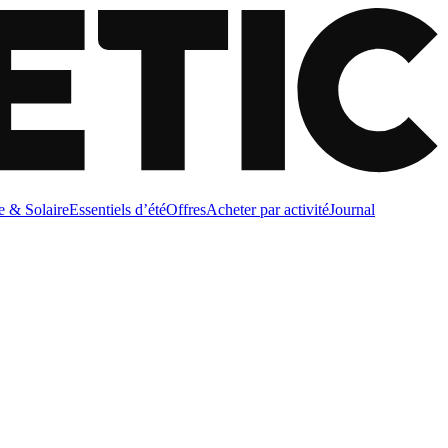
e & Solaire
Essentiels d’été
Offres
Acheter par activité
Journal