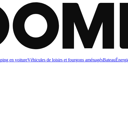
ing en voiture
Véhicules de loisirs et fourgons aménagés
Bateau
Énergi