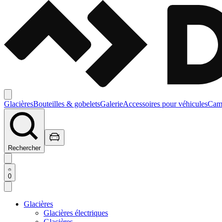
Glacières
Bouteilles & gobelets
Galerie
Accessoires pour véhicules
Camp
Rechercher
0
Glacières
Glacières électriques
Glacières