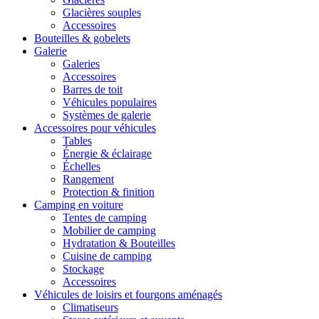
Glacières souples
Accessoires
Bouteilles & gobelets
Galerie
Galeries
Accessoires
Barres de toit
Véhicules populaires
Systèmes de galerie
Accessoires pour véhicules
Tables
Énergie & éclairage
Échelles
Rangement
Protection & finition
Camping en voiture
Tentes de camping
Mobilier de camping
Hydratation & Bouteilles
Cuisine de camping
Stockage
Accessoires
Véhicules de loisirs et fourgons aménagés
Climatiseurs