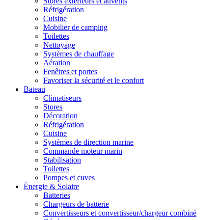
Stores extérieurs et auvents
Réfrigération
Cuisine
Mobilier de camping
Toilettes
Nettoyage
Systèmes de chauffage
Aération
Fenêtres et portes
Favoriser la sécurité et le confort
Bateau
Climatiseurs
Stores
Décoration
Réfrigération
Cuisine
Systèmes de direction marine
Commande moteur marin
Stabilisation
Toilettes
Pompes et cuves
Énergie & Solaire
Batteries
Chargeurs de batterie
Convertisseurs et convertisseur/chargeur combiné