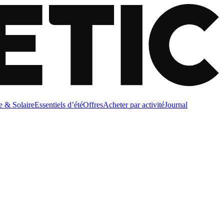
e & Solaire
Essentiels d’été
Offres
Acheter par activité
Journal