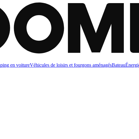
ing en voiture
Véhicules de loisirs et fourgons aménagés
Bateau
Énergi