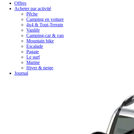
Offres
Acheter par activité
Pêche
Camping en voiture
4x4 & Tout-Terrain
Vanlife
Camping-car & van
Mountain bike
Escalade
Pagaie
Le surf
Marine
Hiver & neige
Journal