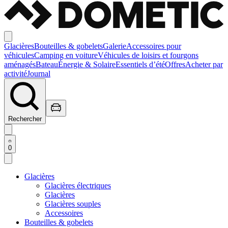
Glacières
Bouteilles & gobelets
Galerie
Accessoires pour
véhicules
Camping en voiture
Véhicules de loisirs et fourgons
aménagés
Bateau
Énergie & Solaire
Essentiels d’été
Offres
Acheter par
activité
Journal
Rechercher
0
Glacières
Glacières électriques
Glacières
Glacières souples
Accessoires
Bouteilles & gobelets