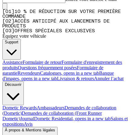
[
0
1
]
10 % DE RÉDUCTION SUR VOTRE PREMIÈRE
COMMANDE
[
0
2
]
ACCÈS ANTICIPÉ AUX LANCEMENTS DE
PRODUITS
[
0
3
]
OFFRES SPÉCIALES EXCLUSIVES
Équipez votre véhicule
Support
Assistance
Formulaire de retour
Formulaire d'enregistrement des
produits
Questions fréquemment posées
Formulaire de
garantie
Revendeurs
Catalogues
, opens in a new tab
Banque
d'images
, opens in a new tab
Livraison & retours
Annuler l’achat
Découvrir
Dometic Rewards
Ambassadeurs
Demandes de collaboration
(Dometic)
Demandes de collaboration (Front Runner
Dometic)
Journal
Dometic Residential
, opens in a new tab
Salons et
expositions
Avis
À propos & Mentions légales