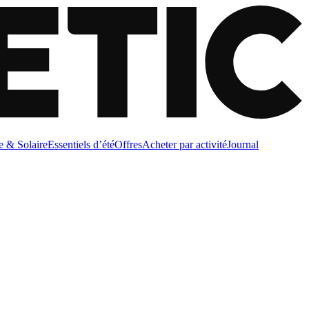
e & Solaire
Essentiels d’été
Offres
Acheter par activité
Journal