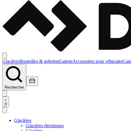
Glacières
Bouteilles & gobelets
Galerie
Accessoires pour véhicules
Camp
Rechercher
0
Glacières
Glacières électriques
Glacières