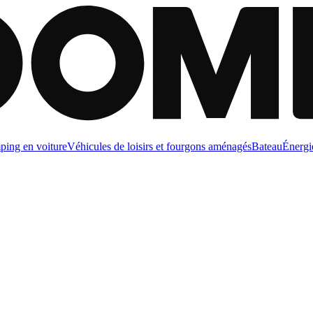
ing en voiture
Véhicules de loisirs et fourgons aménagés
Bateau
Énergi