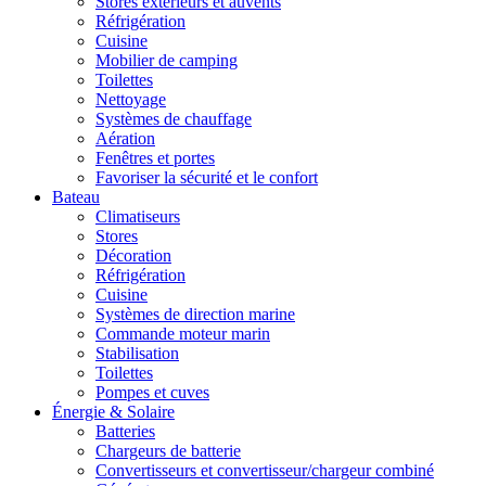
Stores extérieurs et auvents
Réfrigération
Cuisine
Mobilier de camping
Toilettes
Nettoyage
Systèmes de chauffage
Aération
Fenêtres et portes
Favoriser la sécurité et le confort
Bateau
Climatiseurs
Stores
Décoration
Réfrigération
Cuisine
Systèmes de direction marine
Commande moteur marin
Stabilisation
Toilettes
Pompes et cuves
Énergie & Solaire
Batteries
Chargeurs de batterie
Convertisseurs et convertisseur/chargeur combiné