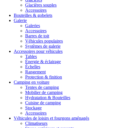
Glacières souples
Accessoires
Bouteilles & gobelets
Galerie
Galeries
Accessoires
Barres de toit
Véhicules populaires
Systèmes de galerie
Accessoires pour véhicules
Tables
Énergie & éclairage
Échelles
Rangement
Protection & finition
Camping en voiture
Tentes de camping
Mobilier de camping
Hydratation & Bouteilles
Cuisine de camping
Stockage
Accessoires
Véhicules de loisirs et fourgons aménagés
Climatiseurs