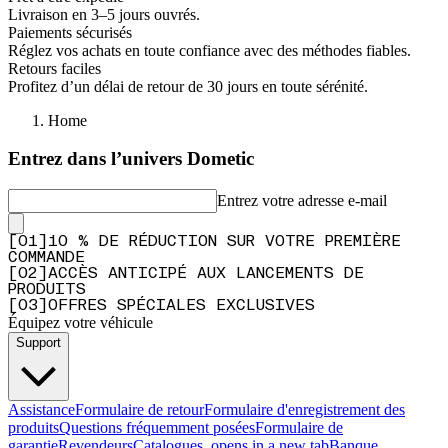
Livraison en 3–5 jours ouvrés.
Paiements sécurisés
Réglez vos achats en toute confiance avec des méthodes fiables.
Retours faciles
Profitez d’un délai de retour de 30 jours en toute sérénité.
Home
Entrez dans l’univers Dometic
Entrez votre adresse e-mail
[
0
1
]
10 % DE RÉDUCTION SUR VOTRE PREMIÈRE
COMMANDE
[
0
2
]
ACCÈS ANTICIPÉ AUX LANCEMENTS DE
PRODUITS
[
0
3
]
OFFRES SPÉCIALES EXCLUSIVES
Équipez votre véhicule
Support
Assistance
Formulaire de retour
Formulaire d'enregistrement des
produits
Questions fréquemment posées
Formulaire de
garantie
Revendeurs
Catalogues
, opens in a new tab
Banque