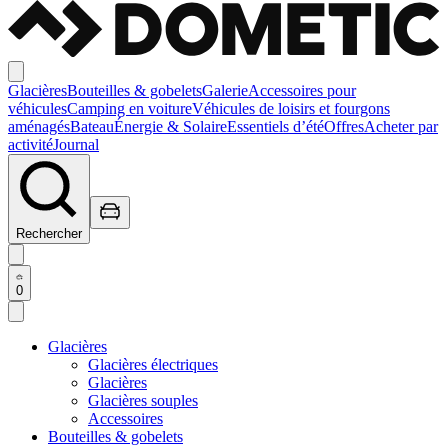
Glacières
Bouteilles & gobelets
Galerie
Accessoires pour
véhicules
Camping en voiture
Véhicules de loisirs et fourgons
aménagés
Bateau
Énergie & Solaire
Essentiels d’été
Offres
Acheter par
activité
Journal
Rechercher
0
Glacières
Glacières électriques
Glacières
Glacières souples
Accessoires
Bouteilles & gobelets