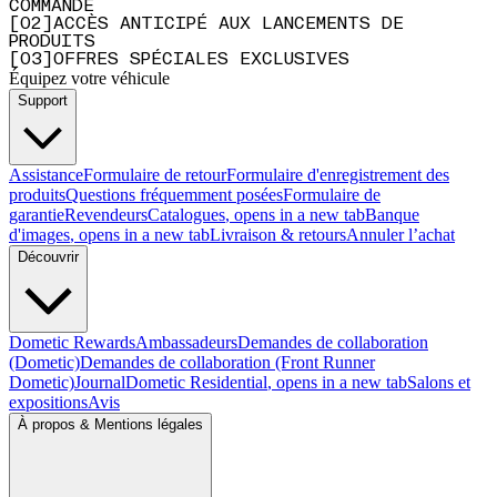
COMMANDE
[
0
2
]
ACCÈS ANTICIPÉ AUX LANCEMENTS DE
PRODUITS
[
0
3
]
OFFRES SPÉCIALES EXCLUSIVES
Équipez votre véhicule
Support
Assistance
Formulaire de retour
Formulaire d'enregistrement des
produits
Questions fréquemment posées
Formulaire de
garantie
Revendeurs
Catalogues
, opens in a new tab
Banque
d'images
, opens in a new tab
Livraison & retours
Annuler l’achat
Découvrir
Dometic Rewards
Ambassadeurs
Demandes de collaboration
(Dometic)
Demandes de collaboration (Front Runner
Dometic)
Journal
Dometic Residential
, opens in a new tab
Salons et
expositions
Avis
À propos & Mentions légales