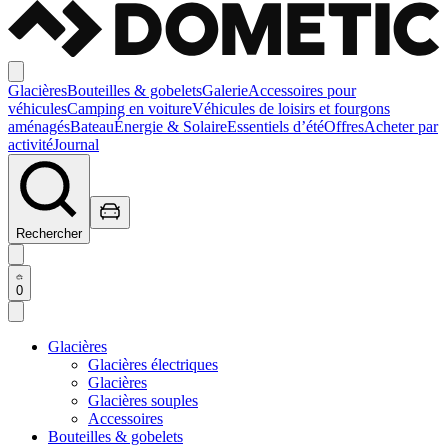
Glacières
Bouteilles & gobelets
Galerie
Accessoires pour
véhicules
Camping en voiture
Véhicules de loisirs et fourgons
aménagés
Bateau
Énergie & Solaire
Essentiels d’été
Offres
Acheter par
activité
Journal
Rechercher
0
Glacières
Glacières électriques
Glacières
Glacières souples
Accessoires
Bouteilles & gobelets