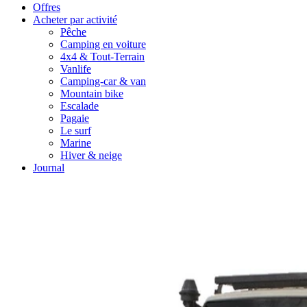
Offres
Acheter par activité
Pêche
Camping en voiture
4x4 & Tout-Terrain
Vanlife
Camping-car & van
Mountain bike
Escalade
Pagaie
Le surf
Marine
Hiver & neige
Journal