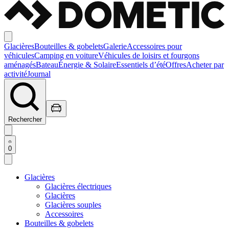
Glacières
Bouteilles & gobelets
Galerie
Accessoires pour
véhicules
Camping en voiture
Véhicules de loisirs et fourgons
aménagés
Bateau
Énergie & Solaire
Essentiels d’été
Offres
Acheter par
activité
Journal
Rechercher
0
Glacières
Glacières électriques
Glacières
Glacières souples
Accessoires
Bouteilles & gobelets