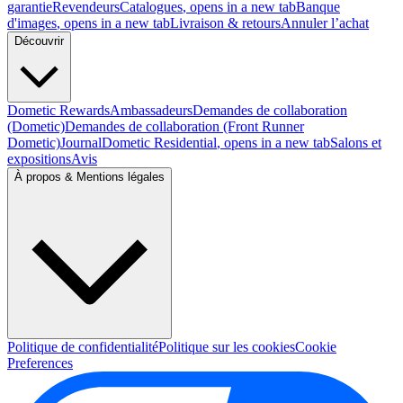
garantie
Revendeurs
Catalogues
, opens in a new tab
Banque
d'images
, opens in a new tab
Livraison & retours
Annuler l’achat
Découvrir
Dometic Rewards
Ambassadeurs
Demandes de collaboration
(Dometic)
Demandes de collaboration (Front Runner
Dometic)
Journal
Dometic Residential
, opens in a new tab
Salons et
expositions
Avis
À propos & Mentions légales
Politique de confidentialité
Politique sur les cookies
Cookie
Preferences