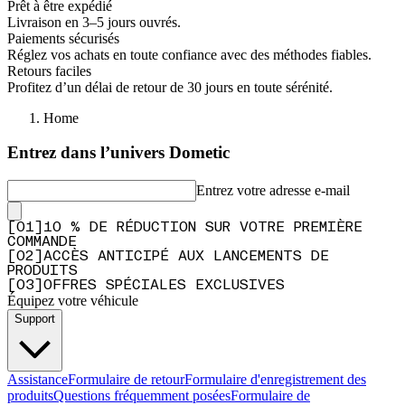
Prêt à être expédié
—
Greg R.
(
5/5
)
Livraison en 3–5 jours ouvrés.
Paiements sécurisés
Excellent Product
Réglez vos achats en toute confiance avec des méthodes fiables.
"Excellent Product"
Retours faciles
Profitez d’un délai de retour de 30 jours en toute sérénité.
—
Ashley D.
(
5/5
)
Q&A
Home
Entrez dans l’univers Dometic
Entrez votre adresse e-mail
[
0
1
]
10 % DE RÉDUCTION SUR VOTRE PREMIÈRE
COMMANDE
[
0
2
]
ACCÈS ANTICIPÉ AUX LANCEMENTS DE
PRODUITS
[
0
3
]
OFFRES SPÉCIALES EXCLUSIVES
Équipez votre véhicule
Support
Assistance
Formulaire de retour
Formulaire d'enregistrement des
produits
Questions fréquemment posées
Formulaire de