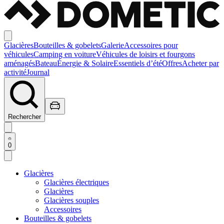
Glacières
Bouteilles & gobelets
Galerie
Accessoires pour
véhicules
Camping en voiture
Véhicules de loisirs et fourgons
aménagés
Bateau
Énergie & Solaire
Essentiels d’été
Offres
Acheter par
activité
Journal
Rechercher
0
Glacières
Glacières électriques
Glacières
Glacières souples
Accessoires
Bouteilles & gobelets