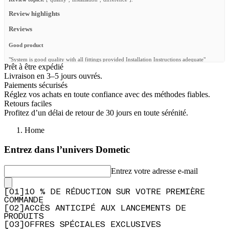
Review highlights
Reviews
Good product
"System is good quality with all fittings provided Installation Instructions adequate"
Prêt à être expédié
—
Dave P.
(
5/5
)
Livraison en 3–5 jours ouvrés.
Paiements sécurisés
Wind fairing
Réglez vos achats en toute confiance avec des méthodes fiables.
"2018 Sequoia with Slimeline - this wind faring was the solution to fix wind noise and be
Retours faciles
able to drive down the road with the moon roof open. Super easy install too. Very
Profitez d’un délai de retour de 30 jours en toute sérénité.
pleased"
—
Jacob M.
(
5/5
)
Home
Fairing made a big difference
Entrez dans l’univers Dometic
"reduces the wind noise a lot"
Entrez votre adresse e-mail
—
Jacques L.
(
5/5
)
Wind Fairing for SlimLine 2
[
0
1
]
10 % DE RÉDUCTION SUR VOTRE PREMIÈRE
COMMANDE
"Fits perfectly! Reduced wind noise and my mpg improved a bit. Without it, and with the
included wind deflectors, I noticed higher RPMs at high speeds."
[
0
2
]
ACCÈS ANTICIPÉ AUX LANCEMENTS DE
PRODUITS
—
Oscar F.
(
5/5
)
[
0
3
]
OFFRES SPÉCIALES EXCLUSIVES