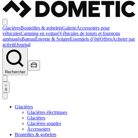
Glacières
Bouteilles & gobelets
Galerie
Accessoires pour
véhicules
Camping en voiture
Véhicules de loisirs et fourgons
aménagés
Bateau
Énergie & Solaire
Essentiels d’été
Offres
Acheter par
activité
Journal
Rechercher
0
Glacières
Glacières électriques
Glacières
Glacières souples
Accessoires
Bouteilles & gobelets