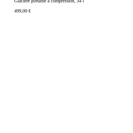
Glacière portable à compression, 34 l
499,00 €