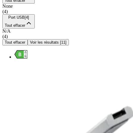
Tout effacer
None
(
4
)
Port USB
[
4
]
Tout effacer
N/A
(
4
)
Tout effacer
Voir les résultats
[
11
]