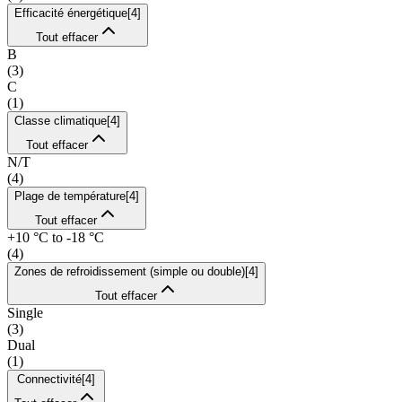
Efficacité énergétique
[
4
]
Tout effacer
B
(
3
)
C
(
1
)
Classe climatique
[
4
]
Tout effacer
N/T
(
4
)
Plage de température
[
4
]
Tout effacer
+10 °C to -18 °C
(
4
)
Zones de refroidissement (simple ou double)
[
4
]
Tout effacer
Single
(
3
)
Dual
(
1
)
Connectivité
[
4
]