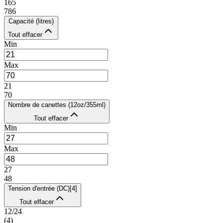
165
786
Capacité (litres)
Tout effacer
Min
Max
21
70
Nombre de canettes (12oz/355ml)
Tout effacer
Min
Max
27
48
Tension d'entrée (DC)
[
4
]
Tout effacer
12/24
(
4
)