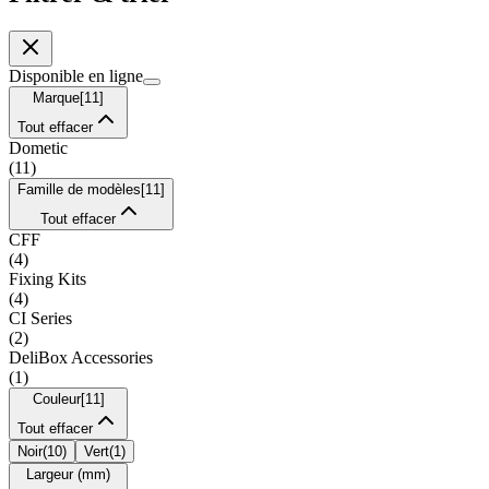
Disponible en ligne
Marque
[
11
]
Tout effacer
Dometic
(
11
)
Famille de modèles
[
11
]
Tout effacer
CFF
(
4
)
Fixing Kits
(
4
)
CI Series
(
2
)
DeliBox Accessories
(
1
)
Couleur
[
11
]
Tout effacer
Noir
(
10
)
Vert
(
1
)
Largeur (mm)