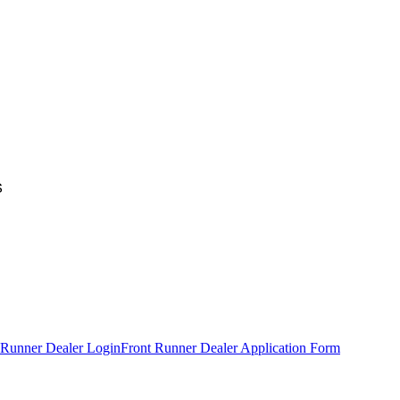
S
 Runner Dealer Login
Front Runner Dealer Application Form