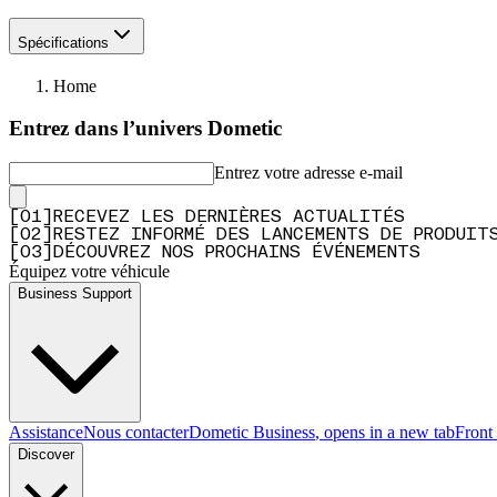
Spécifications
Home
Entrez dans l’univers Dometic
Entrez votre adresse e-mail
[
0
1
]
RECEVEZ LES DERNIÈRES ACTUALITÉS
[
0
2
]
RESTEZ INFORMÉ DES LANCEMENTS DE PRODUIT
[
0
3
]
DÉCOUVREZ NOS PROCHAINS ÉVÉNEMENTS
Équipez votre véhicule
Business Support
Assistance
Nous contacter
Dometic Business
, opens in a new tab
Front
Discover