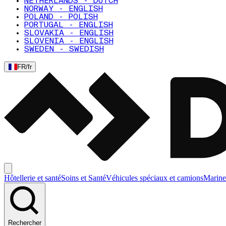
NETHERLANDS - DUTCH
NORWAY - ENGLISH
POLAND - POLISH
PORTUGAL - ENGLISH
SLOVAKIA - ENGLISH
SLOVENIA - ENGLISH
SWEDEN - SWEDISH
FR
/
fr
Hôtellerie et santé
Soins et Santé
Véhicules spéciaux et camions
Marine
Rechercher