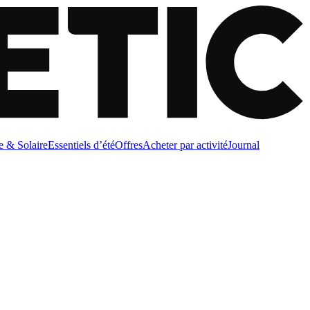
e & Solaire
Essentiels d’été
Offres
Acheter par activité
Journal