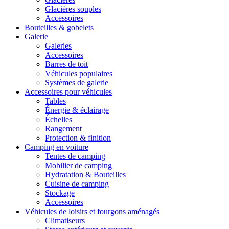
Glacières souples
Accessoires
Bouteilles & gobelets
Galerie
Galeries
Accessoires
Barres de toit
Véhicules populaires
Systèmes de galerie
Accessoires pour véhicules
Tables
Énergie & éclairage
Échelles
Rangement
Protection & finition
Camping en voiture
Tentes de camping
Mobilier de camping
Hydratation & Bouteilles
Cuisine de camping
Stockage
Accessoires
Véhicules de loisirs et fourgons aménagés
Climatiseurs