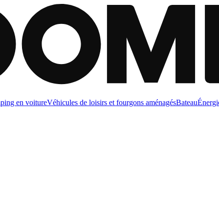
ing en voiture
Véhicules de loisirs et fourgons aménagés
Bateau
Énergi