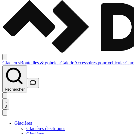
Glacières
Bouteilles & gobelets
Galerie
Accessoires pour véhicules
Camp
Rechercher
0
Glacières
Glacières électriques
Glacières