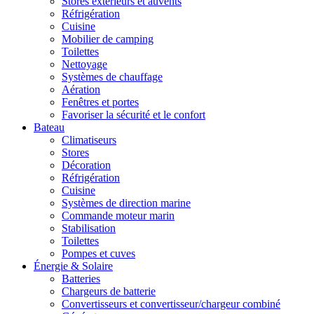
Stores extérieurs et auvents
Réfrigération
Cuisine
Mobilier de camping
Toilettes
Nettoyage
Systèmes de chauffage
Aération
Fenêtres et portes
Favoriser la sécurité et le confort
Bateau
Climatiseurs
Stores
Décoration
Réfrigération
Cuisine
Systèmes de direction marine
Commande moteur marin
Stabilisation
Toilettes
Pompes et cuves
Énergie & Solaire
Batteries
Chargeurs de batterie
Convertisseurs et convertisseur/chargeur combiné