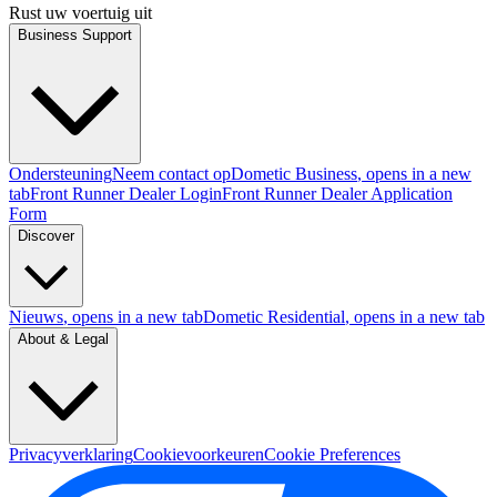
Rust uw voertuig uit
Business Support
Ondersteuning
Neem contact op
Dometic Business
, opens in a new
tab
Front Runner Dealer Login
Front Runner Dealer Application
Form
Discover
Nieuws
, opens in a new tab
Dometic Residential
, opens in a new tab
About & Legal
Privacyverklaring
Cookievoorkeuren
Cookie Preferences