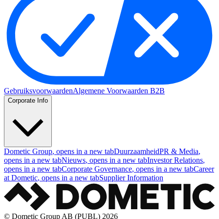
Gebruiksvoorwaarden
Algemene Voorwaarden B2B
Corporate Info
Dometic Group
, opens in a new tab
Duurzaamheid
PR & Media
,
opens in a new tab
Nieuws
, opens in a new tab
Investor Relations
,
opens in a new tab
Corporate Governance
, opens in a new tab
Career
at Dometic
, opens in a new tab
Supplier Information
© Dometic Group AB (PUBL) 2026