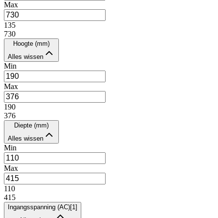
Max
135
730
Hoogte (mm)
Alles wissen
Min
Max
190
376
Diepte (mm)
Alles wissen
Min
Max
110
415
Ingangsspanning (AC)
[
1
]