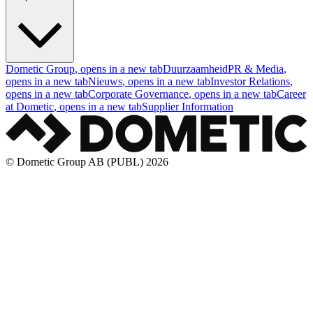
Dometic Group
, opens in a new tab
Duurzaamheid
PR & Media
,
opens in a new tab
Nieuws
, opens in a new tab
Investor Relations
,
opens in a new tab
Corporate Governance
, opens in a new tab
Career
at Dometic
, opens in a new tab
Supplier Information
© Dometic Group AB (PUBL) 2026