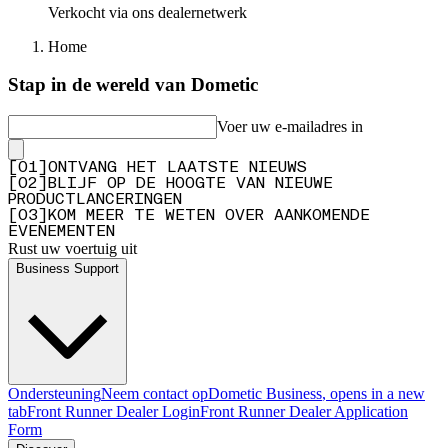
Verkocht via ons dealernetwerk
Home
Stap in de wereld van Dometic
Voer uw e-mailadres in
[
0
1
]
ONTVANG HET LAATSTE NIEUWS
[
0
2
]
BLIJF OP DE HOOGTE VAN NIEUWE
PRODUCTLANCERINGEN
[
0
3
]
KOM MEER TE WETEN OVER AANKOMENDE
EVENEMENTEN
Rust uw voertuig uit
Business Support
Ondersteuning
Neem contact op
Dometic Business
, opens in a new
tab
Front Runner Dealer Login
Front Runner Dealer Application
Form