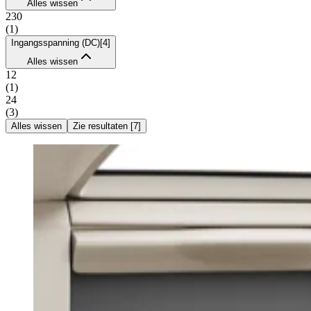
Alles wissen
230
(
1
)
Ingangsspanning (DC)
[
4
]
Alles wissen
12
(
1
)
24
(
3
)
Alles wissen
Zie resultaten
[
7
]