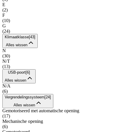
E
(
2
)
F
(
10
)
G
(
24
)
Klimaatklasse
[
43
]
Alles wissen
N
(
30
)
N/T
(
13
)
USB-poort
[
6
]
Alles wissen
N/A
(
6
)
Vergrendelingssysteem
[
24
]
Alles wissen
Gemotoriseerd met automatische opening
(
17
)
Mechanische opening
(
6
)
Gemotoriseerd