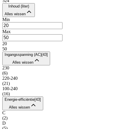
524
Inhoud (liter)
Alles wissen
Min
Max
20
50
Ingangsspanning (AC)
[
43
]
Alles wissen
230
(
6
)
220-240
(
21
)
100-240
(
16
)
Energie-efficiëntie
[
43
]
Alles wissen
C
(
2
)
D
(
5
)