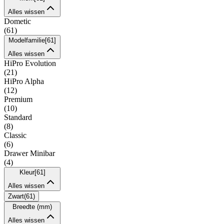
Alles wissen
Dometic
(
61
)
Modelfamilie
[
61
]
Alles wissen
HiPro Evolution
(
21
)
HiPro Alpha
(
12
)
Premium
(
10
)
Standard
(
8
)
Classic
(
6
)
Drawer Minibar
(
4
)
Kleur
[
61
]
Alles wissen
Zwart
(
61
)
Breedte (mm)
Alles wissen