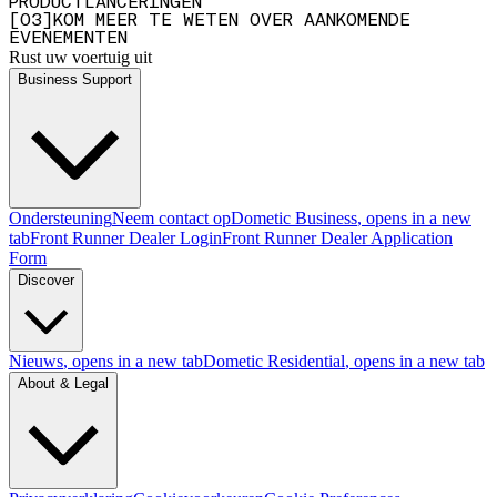
PRODUCTLANCERINGEN
[
0
3
]
KOM MEER TE WETEN OVER AANKOMENDE
EVENEMENTEN
Rust uw voertuig uit
Business Support
Ondersteuning
Neem contact op
Dometic Business
, opens in a new
tab
Front Runner Dealer Login
Front Runner Dealer Application
Form
Discover
Nieuws
, opens in a new tab
Dometic Residential
, opens in a new tab
About & Legal