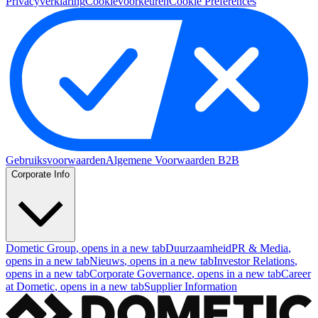
Privacyverklaring
Cookievoorkeuren
Cookie Preferences
Gebruiksvoorwaarden
Algemene Voorwaarden B2B
Corporate Info
Dometic Group
, opens in a new tab
Duurzaamheid
PR & Media
,
opens in a new tab
Nieuws
, opens in a new tab
Investor Relations
,
opens in a new tab
Corporate Governance
, opens in a new tab
Career
at Dometic
, opens in a new tab
Supplier Information