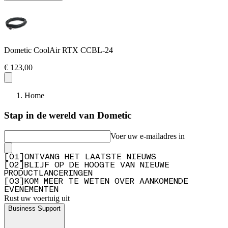
Dometic CoolAir RTX CCBL-24
€ 123,00
Home
Stap in de wereld van Dometic
Voer uw e-mailadres in
[
0
1
]
ONTVANG HET LAATSTE NIEUWS
[
0
2
]
BLIJF OP DE HOOGTE VAN NIEUWE
PRODUCTLANCERINGEN
[
0
3
]
KOM MEER TE WETEN OVER AANKOMENDE
EVENEMENTEN
Rust uw voertuig uit
Business Support