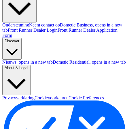
Ondersteuning
Neem contact op
Dometic Business
, opens in a new
tab
Front Runner Dealer Login
Front Runner Dealer Application
Form
Discover
Nieuws
, opens in a new tab
Dometic Residential
, opens in a new tab
About & Legal
Privacyverklaring
Cookievoorkeuren
Cookie Preferences