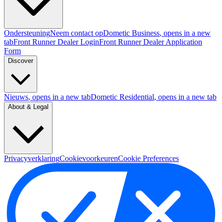
Ondersteuning
Neem contact op
Dometic Business
, opens in a new
tab
Front Runner Dealer Login
Front Runner Dealer Application
Form
Discover
Nieuws
, opens in a new tab
Dometic Residential
, opens in a new tab
About & Legal
Privacyverklaring
Cookievoorkeuren
Cookie Preferences