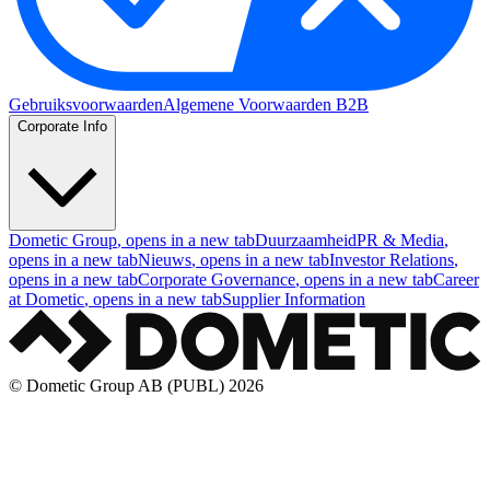
Gebruiksvoorwaarden
Algemene Voorwaarden B2B
Corporate Info
Dometic Group
, opens in a new tab
Duurzaamheid
PR & Media
,
opens in a new tab
Nieuws
, opens in a new tab
Investor Relations
,
opens in a new tab
Corporate Governance
, opens in a new tab
Career
at Dometic
, opens in a new tab
Supplier Information
© Dometic Group AB (PUBL) 2026