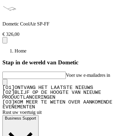
Dometic CoolAir SP-FF
€ 326,00
Home
Stap in de wereld van Dometic
Voer uw e-mailadres in
[
0
1
]
ONTVANG HET LAATSTE NIEUWS
[
0
2
]
BLIJF OP DE HOOGTE VAN NIEUWE
PRODUCTLANCERINGEN
[
0
3
]
KOM MEER TE WETEN OVER AANKOMENDE
EVENEMENTEN
Rust uw voertuig uit
Business Support