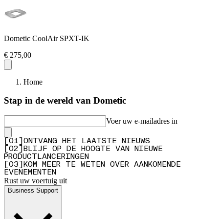
Dometic CoolAir SPXT-IK
€ 275,00
Home
Stap in de wereld van Dometic
Voer uw e-mailadres in
[
0
1
]
ONTVANG HET LAATSTE NIEUWS
[
0
2
]
BLIJF OP DE HOOGTE VAN NIEUWE
PRODUCTLANCERINGEN
[
0
3
]
KOM MEER TE WETEN OVER AANKOMENDE
EVENEMENTEN
Rust uw voertuig uit
Business Support