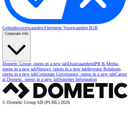
Gebruiksvoorwaarden
Algemene Voorwaarden B2B
Corporate Info
Dometic Group
, opens in a new tab
Duurzaamheid
PR & Media
,
opens in a new tab
Nieuws
, opens in a new tab
Investor Relations
,
opens in a new tab
Corporate Governance
, opens in a new tab
Career
at Dometic
, opens in a new tab
Supplier Information
© Dometic Group AB (PUBL) 2026