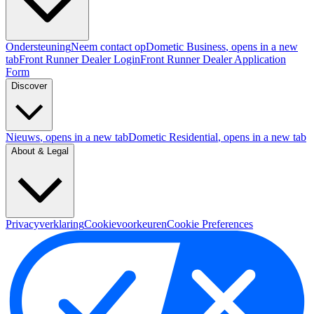
Ondersteuning
Neem contact op
Dometic Business
, opens in a new
tab
Front Runner Dealer Login
Front Runner Dealer Application
Form
Discover
Nieuws
, opens in a new tab
Dometic Residential
, opens in a new tab
About & Legal
Privacyverklaring
Cookievoorkeuren
Cookie Preferences