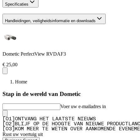
Specificaties
Handleidingen, veiligheidsinformatie en downloads
Dometic PerfectView RVDAF3
€ 25,00
Home
Stap in de wereld van Dometic
Voer uw e-mailadres in
[
0
1
]
ONTVANG HET LAATSTE NIEUWS
[
0
2
]
BLIJF OP DE HOOGTE VAN NIEUWE PRODUCTLAN
[
0
3
]
KOM MEER TE WETEN OVER AANKOMENDE EVENEME
Rust uw voertuig uit