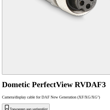
Dometic PerfectView RVDAF3
Camera/display cable for DAF New Generation (XF/XG/XG⁺)
Toevoegen aan verlanglijst