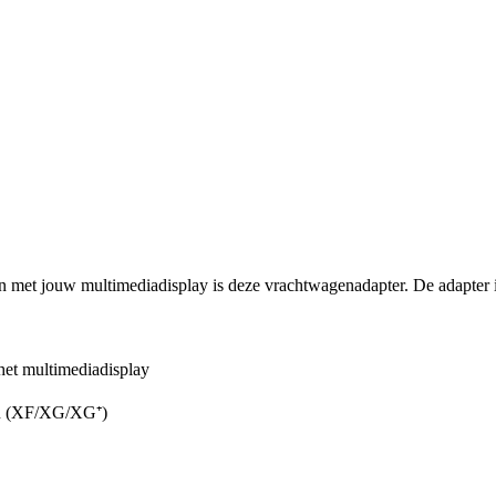
en met jouw multimediadisplay is deze vrachtwagenadapter. De adapt
het multimediadisplay
on (XF/XG/XG⁺)