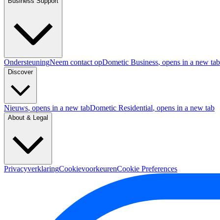
Business Support
Ondersteuning
Neem contact op
Dometic Business
, opens in a new tab
Discover
Nieuws
, opens in a new tab
Dometic Residential
, opens in a new tab
About & Legal
Privacyverklaring
Cookievoorkeuren
Cookie Preferences