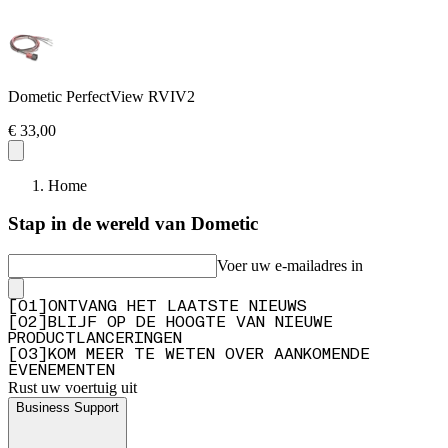
Dometic PerfectView RVIV2
€ 33,00
Home
Stap in de wereld van Dometic
Voer uw e-mailadres in
[
0
1
]
ONTVANG HET LAATSTE NIEUWS
[
0
2
]
BLIJF OP DE HOOGTE VAN NIEUWE
PRODUCTLANCERINGEN
[
0
3
]
KOM MEER TE WETEN OVER AANKOMENDE
EVENEMENTEN
Rust uw voertuig uit
Business Support