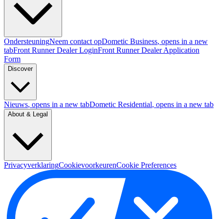
Ondersteuning
Neem contact op
Dometic Business
, opens in a new
tab
Front Runner Dealer Login
Front Runner Dealer Application
Form
Discover
Nieuws
, opens in a new tab
Dometic Residential
, opens in a new tab
About & Legal
Privacyverklaring
Cookievoorkeuren
Cookie Preferences