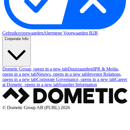
Gebruiksvoorwaarden
Algemene Voorwaarden B2B
Corporate Info
Dometic Group
, opens in a new tab
Duurzaamheid
PR & Media
,
opens in a new tab
Nieuws
, opens in a new tab
Investor Relations
,
opens in a new tab
Corporate Governance
, opens in a new tab
Career
at Dometic
, opens in a new tab
Supplier Information
© Dometic Group AB (PUBL) 2026