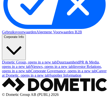
Gebruiksvoorwaarden
Algemene Voorwaarden B2B
Corporate Info
Dometic Group
, opens in a new tab
Duurzaamheid
PR & Media
,
opens in a new tab
Nieuws
, opens in a new tab
Investor Relations
,
opens in a new tab
Corporate Governance
, opens in a new tab
Career
at Dometic
, opens in a new tab
Supplier Information
© Dometic Group AB (PUBL) 2026