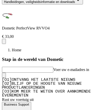
Handleidingen, veiligheidsinformatie en downloads
Dometic PerfectView RVVO4
€ 33,00
Home
Stap in de wereld van Dometic
Voer uw e-mailadres in
[
0
1
]
ONTVANG HET LAATSTE NIEUWS
[
0
2
]
BLIJF OP DE HOOGTE VAN NIEUWE
PRODUCTLANCERINGEN
[
0
3
]
KOM MEER TE WETEN OVER AANKOMENDE
EVENEMENTEN
Rust uw voertuig uit
Business Support