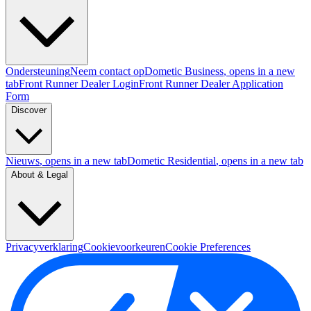
Ondersteuning
Neem contact op
Dometic Business
, opens in a new
tab
Front Runner Dealer Login
Front Runner Dealer Application
Form
Discover
Nieuws
, opens in a new tab
Dometic Residential
, opens in a new tab
About & Legal
Privacyverklaring
Cookievoorkeuren
Cookie Preferences