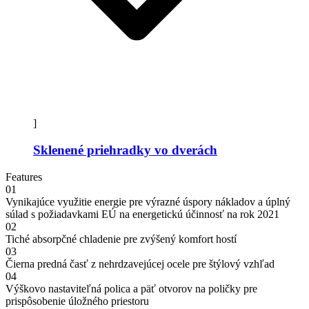
]
Sklenené priehradky vo dverách
Features
01
Vynikajúce využitie energie pre výrazné úspory nákladov a úplný
súlad s požiadavkami EÚ na energetickú účinnosť na rok 2021
02
Tiché absorpčné chladenie pre zvýšený komfort hostí
03
Čierna predná časť z nehrdzavejúcej ocele pre štýlový vzhľad
04
Výškovo nastaviteľná polica a päť otvorov na poličky pre
prispôsobenie úložného priestoru