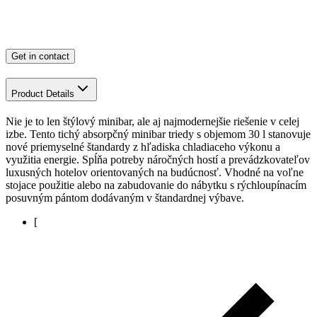
Get in contact
Product Details
Nie je to len štýlový minibar, ale aj najmodernejšie riešenie v celej
izbe. Tento tichý absorpčný minibar triedy s objemom 30 l stanovuje
nové priemyselné štandardy z hľadiska chladiaceho výkonu a
využitia energie. Spĺňa potreby náročných hostí a prevádzkovateľov
luxusných hotelov orientovaných na budúcnosť. Vhodné na voľne
stojace použitie alebo na zabudovanie do nábytku s rýchloupínacím
posuvným pántom dodávaným v štandardnej výbave.
[