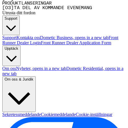
PRODUKTLANSERINGAR
[
0
3
]
TA DEL AV KOMMANDE EVENEMANG
Utrusta ditt fordon
Support
Support
Kontakta oss
Dometic Business
, opens in a new tab
Front
Runner Dealer Login
Front Runner Dealer Application Form
Upptäck
Om oss
Nyheter
, opens in a new tab
Dometic Residential
, opens in a
new tab
Om oss & Juridik
Sekretessmeddelande
Cookiemeddelande
Cookie-inställningar