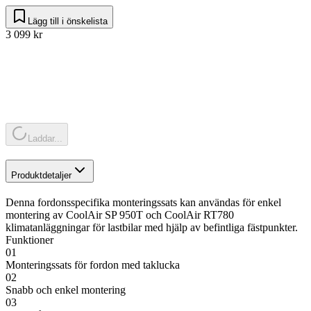
Lägg till i önskelista
3 099 kr
Laddar...
Produktdetaljer
Denna fordonsspecifika monteringssats kan användas för enkel
montering av CoolAir SP 950T och CoolAir RT780
klimatanläggningar för lastbilar med hjälp av befintliga fästpunkter.
Funktioner
01
Monteringssats för fordon med taklucka
02
Snabb och enkel montering
03