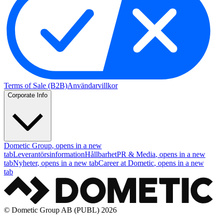
Terms of Sale (B2B)
Användarvillkor
Corporate Info
Dometic Group
, opens in a new
tab
Leverantörsinformation
Hållbarhet
PR & Media
, opens in a new
tab
Nyheter
, opens in a new tab
Career at Dometic
, opens in a new
tab
© Dometic Group AB (PUBL) 2026