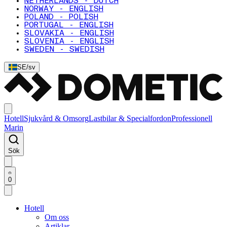
NETHERLANDS - DUTCH
NORWAY - ENGLISH
POLAND - POLISH
PORTUGAL - ENGLISH
SLOVAKIA - ENGLISH
SLOVENIA - ENGLISH
SWEDEN - SWEDISH
SE
/
sv
Hotell
Sjukvård & Omsorg
Lastbilar & Specialfordon
Professionell
Marin
Sök
0
Hotell
Om oss
Artiklar