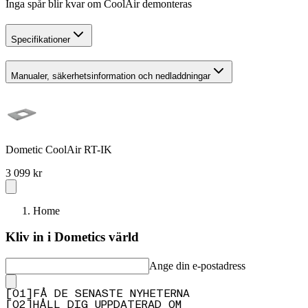
Inga spår blir kvar om CoolAir demonteras
Specifikationer
Manualer, säkerhetsinformation och nedladdningar
Dometic CoolAir RT-IK
3 099 kr
Home
Kliv in i Dometics värld
Ange din e-postadress
[
0
1
]
FÅ DE SENASTE NYHETERNA
[
0
2
]
HÅLL DIG UPPDATERAD OM