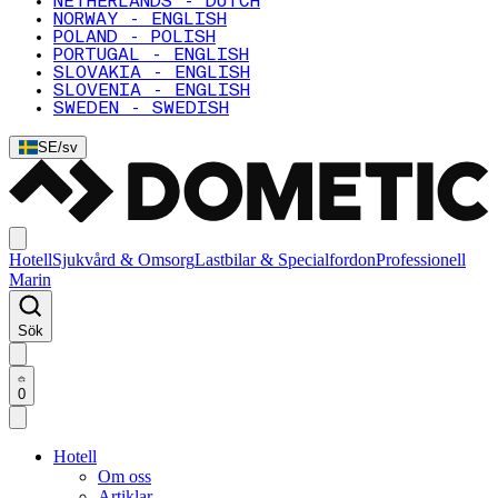
NETHERLANDS - DUTCH
NORWAY - ENGLISH
POLAND - POLISH
PORTUGAL - ENGLISH
SLOVAKIA - ENGLISH
SLOVENIA - ENGLISH
SWEDEN - SWEDISH
SE
/
sv
Hotell
Sjukvård & Omsorg
Lastbilar & Specialfordon
Professionell
Marin
Sök
0
Hotell
Om oss
Artiklar