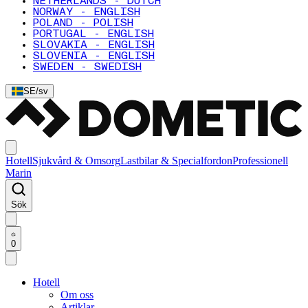
NETHERLANDS - DUTCH
NORWAY - ENGLISH
POLAND - POLISH
PORTUGAL - ENGLISH
SLOVAKIA - ENGLISH
SLOVENIA - ENGLISH
SWEDEN - SWEDISH
SE
/
sv
Hotell
Sjukvård & Omsorg
Lastbilar & Specialfordon
Professionell
Marin
Sök
0
Hotell
Om oss
Artiklar