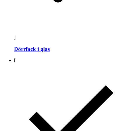
]
Dörrfack i glas
[