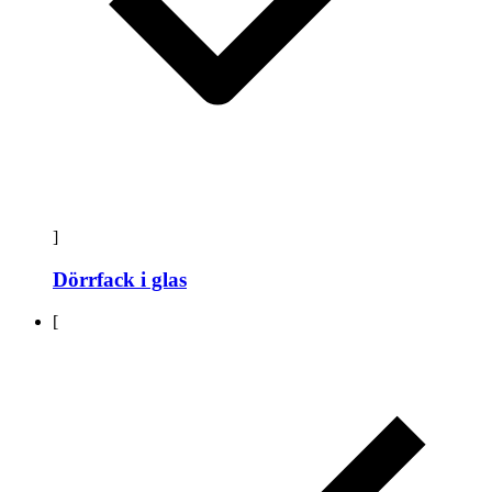
]
Dörrfack i glas
[