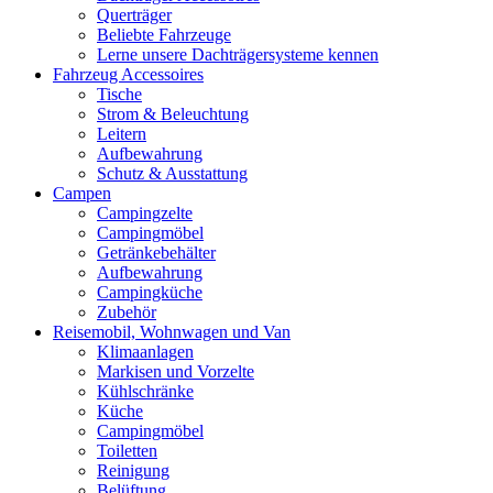
Querträger
Beliebte Fahrzeuge
Lerne unsere Dachträgersysteme kennen
Fahrzeug Accessoires
Tische
Strom & Beleuchtung
Leitern
Aufbewahrung
Schutz & Ausstattung
Campen
Campingzelte
Campingmöbel
Getränkebehälter
Aufbewahrung
Campingküche
Zubehör
Reisemobil, Wohnwagen und Van
Klimaanlagen
Markisen und Vorzelte
Kühlschränke
Küche
Campingmöbel
Toiletten
Reinigung
Belüftung