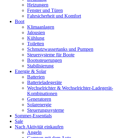
Heizungen
Fenster und Türen
Fahrsicherheit und Komfort
Boot
Klimaanlagen
Jalousien
Kühlung
Toiletten
Schmutzwassertanks und Pumpen
Steuersysteme für Boote
Bootssteuerungen
Stabilisierung
Energie & Solar
Batterien
Batterieladegeräte
Wechselrichter & Wechselrichter-Ladegerät-
Kombinationen
Generatoren
Solarenergie
Steuerungssysteme
Sommer-Essentials
Sale
Nach Aktivität einkaufen
Angeln
Campen mit dem Auto