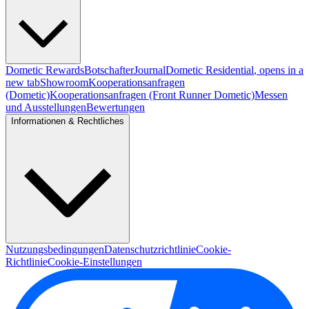
Dometic Rewards
Botschafter
Journal
Dometic Residential
, opens in a
new tab
Showroom
Kooperationsanfragen
(Dometic)
Kooperationsanfragen (Front Runner Dometic)
Messen
und Ausstellungen
Bewertungen
Informationen & Rechtliches
Nutzungsbedingungen
Datenschutzrichtlinie
Cookie-
Richtlinie
Cookie-Einstellungen