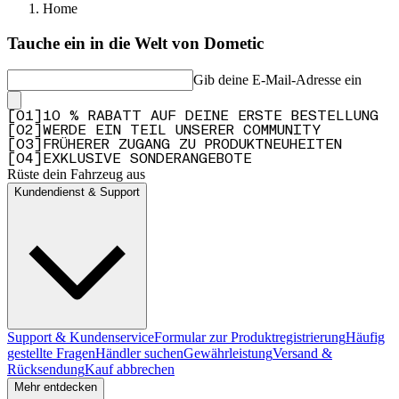
Home
Tauche ein in die Welt von Dometic
Gib deine E-Mail-Adresse ein
[
0
1
]
10 % RABATT AUF DEINE ERSTE BESTELLUNG
[
0
2
]
WERDE EIN TEIL UNSERER COMMUNITY
[
0
3
]
FRÜHERER ZUGANG ZU PRODUKTNEUHEITEN
[
0
4
]
EXKLUSIVE SONDERANGEBOTE
Rüste dein Fahrzeug aus
Kundendienst & Support
Support & Kundenservice
Formular zur Produktregistrierung
Häufig
gestellte Fragen
Händler suchen
Gewährleistung
Versand &
Rücksendung
Kauf abbrechen
Mehr entdecken