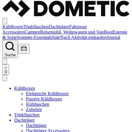
Kühlboxen
Trinkflaschen
Dachträger
Fahrzeug
Accessoires
Campen
Reisemobil, Wohnwagen und Van
Boot
Energie
& Solar
Sommer-Essentials
Sale
Nach Aktivität einkaufen
Journal
Suche
0
Kühlboxen
Elektrische Kühlboxen
Passive Kühlboxen
Kühltaschen
Zubehör
Trinkflaschen
Dachträger
Dachträger
Dachträger Accessoires