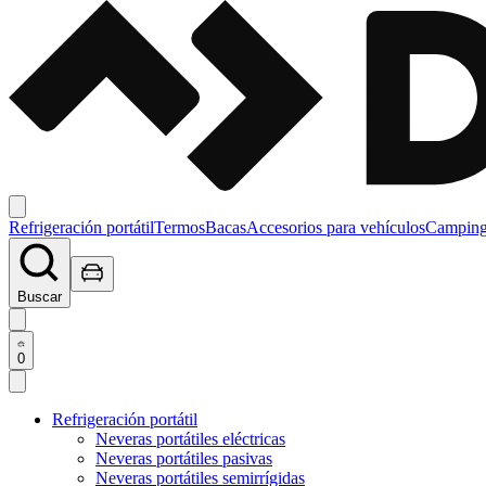
Refrigeración portátil
Termos
Bacas
Accesorios para vehículos
Campin
Buscar
0
Refrigeración portátil
Neveras portátiles eléctricas
Neveras portátiles pasivas
Neveras portátiles semirrígidas