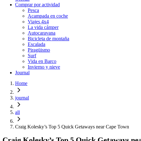
Comprar por actividad
Pesca
Acampada en coche
Viajes 4x4
La vida cámper
Autocaravana
Bicicleta de montaña
Escalada
Piragüismo
Surf
Vida en Barco
Invierno y nieve
Journal
Home
journal
all
Craig Kolesky’s Top 5 Quick Getaways near Cape Town
Craig Kolesky’s Top 5 Quick Getaways n