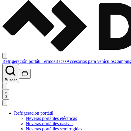
Refrigeración portátil
Termos
Bacas
Accesorios para vehículos
Campin
Buscar
0
Refrigeración portátil
Neveras portátiles eléctricas
Neveras portátiles pasivas
Neveras portátiles semirrígidas