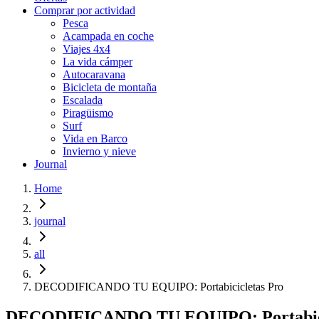
Comprar por actividad
Pesca
Acampada en coche
Viajes 4x4
La vida cámper
Autocaravana
Bicicleta de montaña
Escalada
Piragüismo
Surf
Vida en Barco
Invierno y nieve
Journal
Home
journal
all
DECODIFICANDO TU EQUIPO: Portabicicletas Pro
DECODIFICANDO TU EQUIPO: Portabici