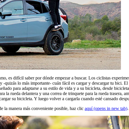
smo, es difícil saber por dónde empezar a buscar. Los ciclistas experime
 -quizás lo más importante- cuán fácil es cargar y descargar tu bici. El
señado para adaptarse a su estilo de vida y a su bicicleta, desde biciclet
ara la rueda delantera y una correa de trinquete para la rueda trasera, a
cargar su bicicleta. Y luego volver a cargarla cuando esté cansado despu
e la manera más conveniente posible, haz clic
aquí
(opens in new tab)
.