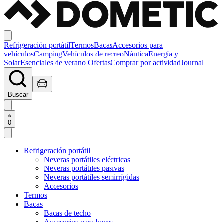
Refrigeración portátil
Termos
Bacas
Accesorios para
vehículos
Camping
Vehículos de recreo
Náutica
Energía y
Solar
Esenciales de verano
Ofertas
Comprar por actividad
Journal
Buscar
0
Refrigeración portátil
Neveras portátiles eléctricas
Neveras portátiles pasivas
Neveras portátiles semirrígidas
Accesorios
Termos
Bacas
Bacas de techo
Accesorios para bacas