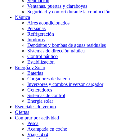
Ventilación
Ventanas, puertas y claraboyas
Seguridad y confort durante la conducción
Náutica
Aires acondicionados
Persianas
Refrigeración
Inodoros
Depósitos y bombas de aguas residuales
Sistemas de dirección náutica
Control náutico
Estabilización
Energía y Solar
Baterías
Cargadores de batería
Inversores y combos inversor-cargador
Generadores
Sistemas de control
Energía solar
Esenciales de verano
Ofertas
Comprar por actividad
Pesca
Acampada en coche
Viajes 4x4