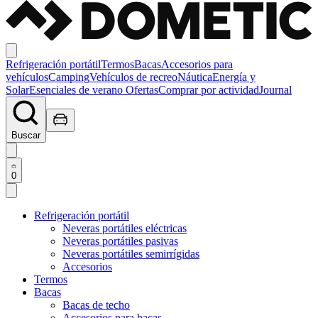
Refrigeración portátil
Termos
Bacas
Accesorios para
vehículos
Camping
Vehículos de recreo
Náutica
Energía y
Solar
Esenciales de verano
Ofertas
Comprar por actividad
Journal
Buscar
0
Refrigeración portátil
Neveras portátiles eléctricas
Neveras portátiles pasivas
Neveras portátiles semirrígidas
Accesorios
Termos
Bacas
Bacas de techo
Accesorios para bacas