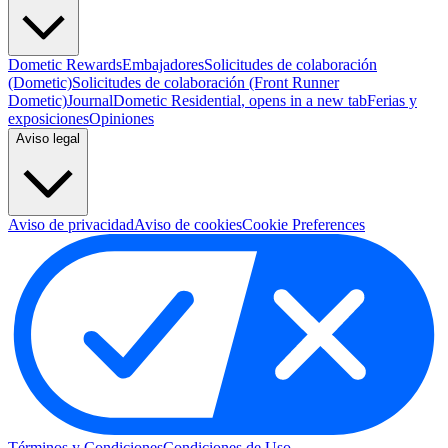
Dometic Rewards
Embajadores
Solicitudes de colaboración
(Dometic)
Solicitudes de colaboración (Front Runner
Dometic)
Journal
Dometic Residential
, opens in a new tab
Ferias y
exposiciones
Opiniones
Aviso legal
Aviso de privacidad
Aviso de cookies
Cookie Preferences
Términos y Condiciones
Condiciones de Uso