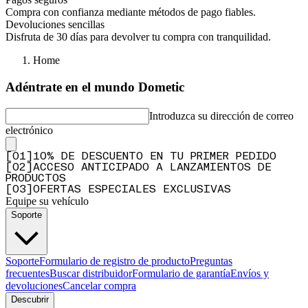
Compra con confianza mediante métodos de pago fiables.
Devoluciones sencillas
Disfruta de 30 días para devolver tu compra con tranquilidad.
Home
Adéntrate en el mundo Dometic
Introduzca su dirección de correo
electrónico
[
0
1
]
10% DE DESCUENTO EN TU PRIMER PEDIDO
[
0
2
]
ACCESO ANTICIPADO A LANZAMIENTOS DE
PRODUCTOS
[
0
3
]
OFERTAS ESPECIALES EXCLUSIVAS
Equipe su vehículo
Soporte
Soporte
Formulario de registro de producto
Preguntas
frecuentes
Buscar distribuidor
Formulario de garantía
Envíos y
devoluciones
Cancelar compra
Descubrir