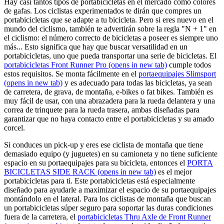
Hay casi tantos tipos de portabicicletas en el mercado como colores
de gafas. Los ciclistas experimentados te dirán que compres un
portabicicletas que se adapte a tu bicicleta. Pero si eres nuevo en el
mundo del ciclismo, también te advertirán sobre la regla "N + 1" en
el ciclismo: el número correcto de bicicletas a poseer es siempre uno
más... Esto significa que hay que buscar versatilidad en un
portabicicletas, uno que pueda transportar una serie de bicicletas. El
portabicicletas Front Runner Pro
(opens in new tab)
cumple todos
estos requisitos. Se monta fácilmente en el
portaequipajes Slimsport
(opens in new tab)
y es adecuado para todas las bicicletas, ya sean
de carretera, de grava, de montaña, e-bikes o fat bikes. También es
muy fácil de usar, con una abrazadera para la rueda delantera y una
correa de trinquete para la rueda trasera, ambas diseñadas para
garantizar que no haya contacto entre el portabicicletas y su amado
corcel.
Si conduces un pick-up y eres ese ciclista de montaña que tiene
demasiado equipo (y juguetes) en su camioneta y no tiene suficiente
espacio en su portaequipajes para su bicicleta, entonces el
PORTA
BICICLETAS SIDE RACK
(opens in new tab)
es el mejor
portabicicletas para ti. Este portabicicletas está especialmente
diseñado para ayudarle a maximizar el espacio de su portaequipajes
montándolo en el lateral. Para los ciclistas de montaña que buscan
un portabicicletas súper seguro para soportar las duras condiciones
fuera de la carretera, el
portabicicletas Thru Axle de Front Runner