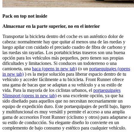
Pack on top not inside
​
Almacenar en la parte superior, no en el interior
Transportar la bicicleta dentro del coche es un auténtico dolor de
cabeza: normalmente hay que quitar al menos una de las ruedas y
luego apilar con cuidado el preciado cuadro de fibra de carbono y
las ruedas sin rayarlas. Los portabicicletas traseros son una buena
opción para los vehículos más pequeños, pero tienen sus propias
dificultades y limitaciones. Si conduces un todoterreno o una
camioneta, una
baca
(opens in new tab)
(o un
portaequipajes
(opens
in new tab)
) es la mejor solución para liberar espacio dentro de tu
vehículo y acceder fácilmente a tu bicicleta. Front Runner ofrece
una gama de bacas que se adaptan a su vehículo y a su estilo de
vida. Para la mayoría de los ciclistas urbanos, el
portaequipajes
Slimsport
(opens in new tab)
es una excelente opción, ya que ha
sido diseñado para aquellos que no necesitan necesariamente un
equipo de expedición duro. Este portaequipajes de perfil bajo, ligero
y multifuncional es muy versátil y permite el acceso a una amplia
gama de accesorios Front Runner (ciclismo y otros) para adaptarse a
su estilo de conducción. Su elegante diseño lo convierte en un
complemento de bajo consumo y estético para cualquier vehículo.