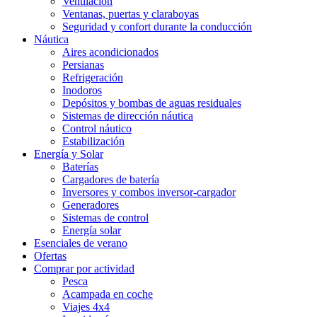
Ventilación
Ventanas, puertas y claraboyas
Seguridad y confort durante la conducción
Náutica
Aires acondicionados
Persianas
Refrigeración
Inodoros
Depósitos y bombas de aguas residuales
Sistemas de dirección náutica
Control náutico
Estabilización
Energía y Solar
Baterías
Cargadores de batería
Inversores y combos inversor-cargador
Generadores
Sistemas de control
Energía solar
Esenciales de verano
Ofertas
Comprar por actividad
Pesca
Acampada en coche
Viajes 4x4