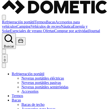
Refrigeración portátil
Termos
Bacas
Accesorios para
vehículos
Camping
Vehículos de recreo
Náutica
Energía y
Solar
Esenciales de verano
Ofertas
Comprar por actividad
Journal
Buscar
0
Refrigeración portátil
Neveras portátiles eléctricas
Neveras portátiles pasivas
Neveras portátiles semirrígidas
Accesorios
Termos
Bacas
Bacas de techo
Accesorios para bacas