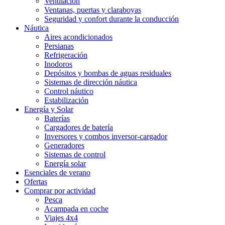
Ventilación
Ventanas, puertas y claraboyas
Seguridad y confort durante la conducción
Náutica
Aires acondicionados
Persianas
Refrigeración
Inodoros
Depósitos y bombas de aguas residuales
Sistemas de dirección náutica
Control náutico
Estabilización
Energía y Solar
Baterías
Cargadores de batería
Inversores y combos inversor-cargador
Generadores
Sistemas de control
Energía solar
Esenciales de verano
Ofertas
Comprar por actividad
Pesca
Acampada en coche
Viajes 4x4