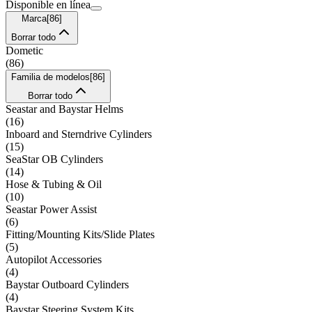
Disponible en línea
Marca
[
86
]
Borrar todo
Dometic
(
86
)
Familia de modelos
[
86
]
Borrar todo
Seastar and Baystar Helms
(
16
)
Inboard and Sterndrive Cylinders
(
15
)
SeaStar OB Cylinders
(
14
)
Hose & Tubing & Oil
(
10
)
Seastar Power Assist
(
6
)
Fitting/Mounting Kits/Slide Plates
(
5
)
Autopilot Accessories
(
4
)
Baystar Outboard Cylinders
(
4
)
Baystar Steering System Kits