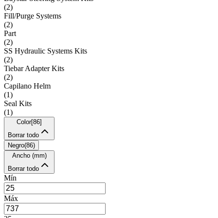
(
2
)
Fill/Purge Systems
(
2
)
Part
(
2
)
SS Hydraulic Systems Kits
(
2
)
Tiebar Adapter Kits
(
2
)
Capilano Helm
(
1
)
Seal Kits
(
1
)
Color
[
86
]
Borrar todo
Negro
(
86
)
Ancho (mm)
Borrar todo
Mín
Máx