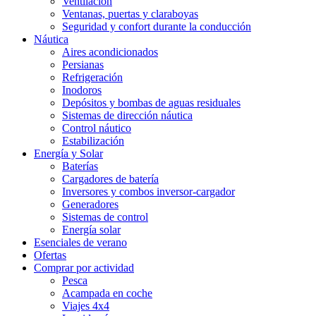
Ventilación
Ventanas, puertas y claraboyas
Seguridad y confort durante la conducción
Náutica
Aires acondicionados
Persianas
Refrigeración
Inodoros
Depósitos y bombas de aguas residuales
Sistemas de dirección náutica
Control náutico
Estabilización
Energía y Solar
Baterías
Cargadores de batería
Inversores y combos inversor-cargador
Generadores
Sistemas de control
Energía solar
Esenciales de verano
Ofertas
Comprar por actividad
Pesca
Acampada en coche
Viajes 4x4