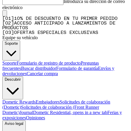
Introduzca su dirección de correo
electrónico
[
0
1
]
10% DE DESCUENTO EN TU PRIMER PEDIDO
[
0
2
]
ACCESO ANTICIPADO A LANZAMIENTOS DE
PRODUCTOS
[
0
3
]
OFERTAS ESPECIALES EXCLUSIVAS
Equipe su vehículo
Soporte
Soporte
Formulario de registro de producto
Preguntas
frecuentes
Buscar distribuidor
Formulario de garantía
Envíos y
devoluciones
Cancelar compra
Descubrir
Dometic Rewards
Embajadores
Solicitudes de colaboración
(Dometic)
Solicitudes de colaboración (Front Runner
Dometic)
Journal
Dometic Residential
, opens in a new tab
Ferias y
exposiciones
Opiniones
Aviso legal