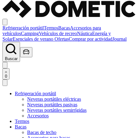
Refrigeración portátil
Termos
Bacas
Accesorios para
vehículos
Camping
Vehículos de recreo
Náutica
Energía y
Solar
Esenciales de verano
Ofertas
Comprar por actividad
Journal
Buscar
0
Refrigeración portátil
Neveras portátiles eléctricas
Neveras portátiles pasivas
Neveras portátiles semirrígidas
Accesorios
Termos
Bacas
Bacas de techo
Accesorios para bacas