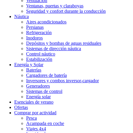
Ventilación
Ventanas, puertas y claraboyas
Seguridad y confort durante la conducción
Náutica
Aires acondicionados
Persianas
Refrigeración
Inodoros
Depósitos y bombas de aguas residuales
Sistemas de dirección náutica
Control náutico
Estabilización
Energía y Solar
Baterías
Cargadores de batería
Inversores y combos inversor-cargador
Generadores
Sistemas de control
Energía solar
Esenciales de verano
Ofertas
Comprar por actividad
Pesca
Acampada en coche
Viajes 4x4