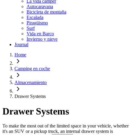
La vida cámper
Autocaravana
Bicicleta de montaña
Escalada
Piragüismo
Surf
Vida en Barco
Invierno y nieve
Journal
Home
Camping en coche
Almacenamiento
Drawer Systems
Drawer Systems
To make the most out of the limited space in your vehicle, whether
it's an SUV or a pickup truck, an internal drawer system is