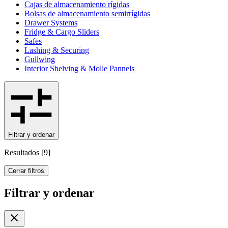
Cajas de almacenamiento rígidas
Bolsas de almacenamiento semirrígidas
Drawer Systems
Fridge & Cargo Sliders
Safes
Lashing & Securing
Gullwing
Interior Shelving & Molle Pannels
Filtrar y ordenar
Resultados
[
9
]
Cerrar filtros
Filtrar y ordenar