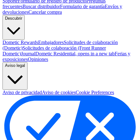
Soporte
Formulario de registro de producto
Preguntas
frecuentes
Buscar distribuidor
Formulario de garantía
Envíos y
devoluciones
Cancelar compra
Descubrir
Dometic Rewards
Embajadores
Solicitudes de colaboración
(Dometic)
Solicitudes de colaboración (Front Runner
Dometic)
Journal
Dometic Residential
, opens in a new tab
Ferias y
exposiciones
Opiniones
Aviso legal
Aviso de privacidad
Aviso de cookies
Cookie Preferences