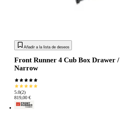
Añadir a la lista de deseos
Front Runner 4 Cub Box Drawer /
Narrow
5.0
(
2
)
819,00 €