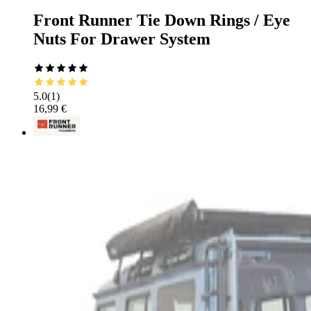
Front Runner Tie Down Rings / Eye
Nuts For Drawer System
5.0
(
1
)
16,99 €