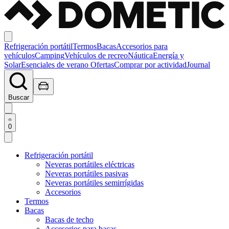
Refrigeración portátil
Termos
Bacas
Accesorios para
vehículos
Camping
Vehículos de recreo
Náutica
Energía y
Solar
Esenciales de verano
Ofertas
Comprar por actividad
Journal
Buscar
0
Refrigeración portátil
Neveras portátiles eléctricas
Neveras portátiles pasivas
Neveras portátiles semirrígidas
Accesorios
Termos
Bacas
Bacas de techo
Accesorios para bacas