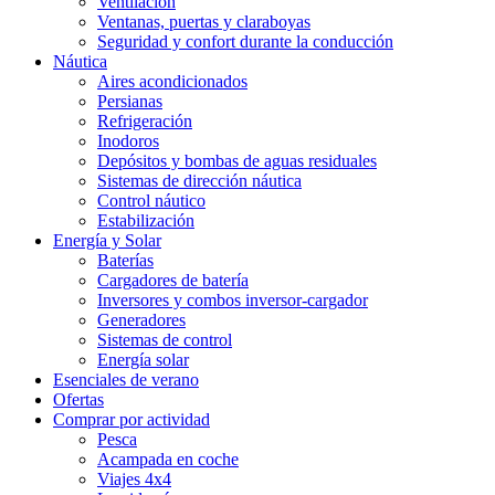
Ventilación
Ventanas, puertas y claraboyas
Seguridad y confort durante la conducción
Náutica
Aires acondicionados
Persianas
Refrigeración
Inodoros
Depósitos y bombas de aguas residuales
Sistemas de dirección náutica
Control náutico
Estabilización
Energía y Solar
Baterías
Cargadores de batería
Inversores y combos inversor-cargador
Generadores
Sistemas de control
Energía solar
Esenciales de verano
Ofertas
Comprar por actividad
Pesca
Acampada en coche
Viajes 4x4