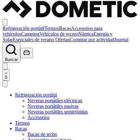
Refrigeración portátil
Termos
Bacas
Accesorios para
vehículos
Camping
Vehículos de recreo
Náutica
Energía y
Solar
Esenciales de verano
Ofertas
Comprar por actividad
Journal
Buscar
0
Refrigeración portátil
Neveras portátiles eléctricas
Neveras portátiles pasivas
Neveras portátiles semirrígidas
Accesorios
Termos
Bacas
Bacas de techo
Accesorios para bacas