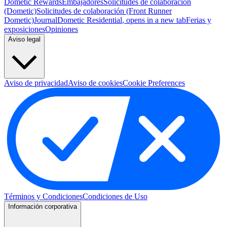
Dometic Rewards
Embajadores
Solicitudes de colaboración
(Dometic)
Solicitudes de colaboración (Front Runner
Dometic)
Journal
Dometic Residential
, opens in a new tab
Ferias y
exposiciones
Opiniones
Aviso legal
Aviso de privacidad
Aviso de cookies
Cookie Preferences
Términos y Condiciones
Condiciones de Uso
Información corporativa