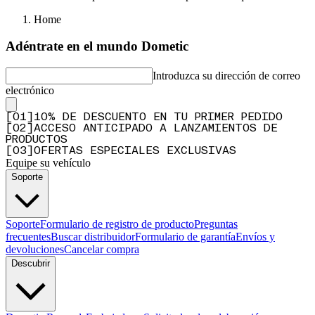
Q&A
Home
Adéntrate en el mundo Dometic
Introduzca su dirección de correo
electrónico
[
0
1
]
10% DE DESCUENTO EN TU PRIMER PEDIDO
[
0
2
]
ACCESO ANTICIPADO A LANZAMIENTOS DE
PRODUCTOS
[
0
3
]
OFERTAS ESPECIALES EXCLUSIVAS
Equipe su vehículo
Soporte
Soporte
Formulario de registro de producto
Preguntas
frecuentes
Buscar distribuidor
Formulario de garantía
Envíos y
devoluciones
Cancelar compra
Descubrir