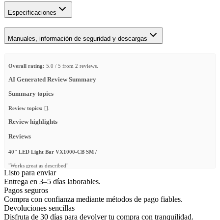
Especificaciones
Manuales, información de seguridad y descargas
Overall rating:
5.0 / 5 from 2 reviews.
AI Generated Review Summary
Summary topics
Review topics:
[].
Review highlights
Reviews
40" LED Light Bar VX1000-CB SM /
"Works great as described"
Listo para enviar
—
Derrick B.
(
5/5
)
Entrega en 3–5 días laborables.
Pagos seguros
Geile Lightbar
Compra con confianza mediante métodos de pago fiables.
"Geile Lightbar"
Devoluciones sencillas
Disfruta de 30 días para devolver tu compra con tranquilidad.
—
Maximilian P.
(
5/5
)