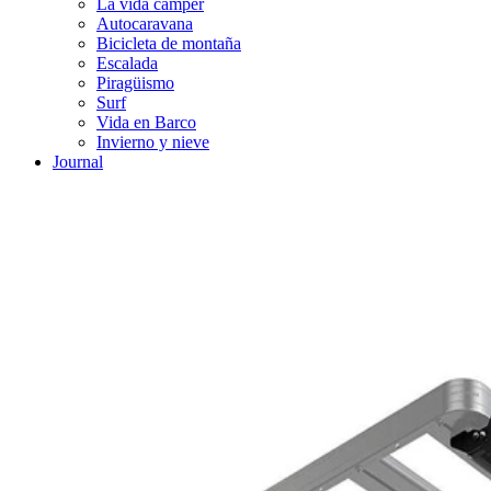
La vida cámper
Autocaravana
Bicicleta de montaña
Escalada
Piragüismo
Surf
Vida en Barco
Invierno y nieve
Journal