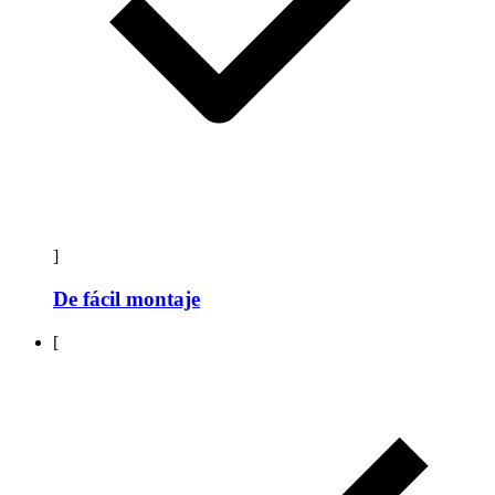
]
De fácil montaje
[