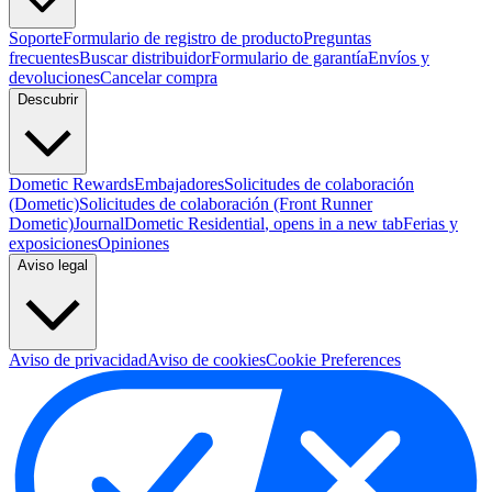
Soporte
Formulario de registro de producto
Preguntas
frecuentes
Buscar distribuidor
Formulario de garantía
Envíos y
devoluciones
Cancelar compra
Descubrir
Dometic Rewards
Embajadores
Solicitudes de colaboración
(Dometic)
Solicitudes de colaboración (Front Runner
Dometic)
Journal
Dometic Residential
, opens in a new tab
Ferias y
exposiciones
Opiniones
Aviso legal
Aviso de privacidad
Aviso de cookies
Cookie Preferences