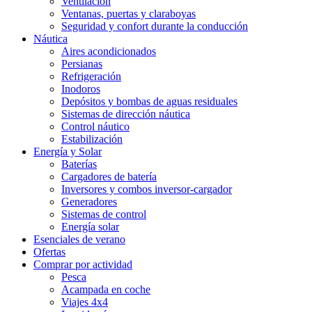
Ventilación
Ventanas, puertas y claraboyas
Seguridad y confort durante la conducción
Náutica
Aires acondicionados
Persianas
Refrigeración
Inodoros
Depósitos y bombas de aguas residuales
Sistemas de dirección náutica
Control náutico
Estabilización
Energía y Solar
Baterías
Cargadores de batería
Inversores y combos inversor-cargador
Generadores
Sistemas de control
Energía solar
Esenciales de verano
Ofertas
Comprar por actividad
Pesca
Acampada en coche
Viajes 4x4