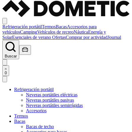
Refrigeración portátil
Termos
Bacas
Accesorios para
vehículos
Camping
Vehículos de recreo
Náutica
Energía y
Solar
Esenciales de verano
Ofertas
Comprar por actividad
Journal
Buscar
0
Refrigeración portátil
Neveras portátiles eléctricas
Neveras portátiles pasivas
Neveras portátiles semirrígidas
Accesorios
Termos
Bacas
Bacas de techo
Accesorios para bacas