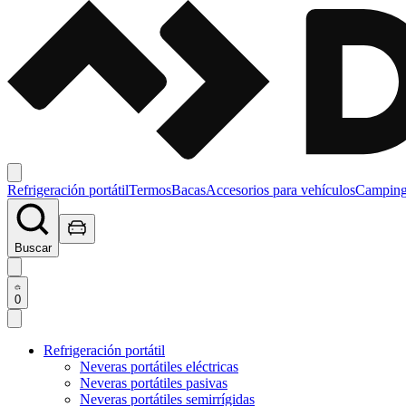
Refrigeración portátil
Termos
Bacas
Accesorios para vehículos
Campin
Buscar
0
Refrigeración portátil
Neveras portátiles eléctricas
Neveras portátiles pasivas
Neveras portátiles semirrígidas