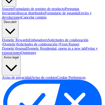
Soporte
Formulario de registro de producto
Preguntas
frecuentes
Buscar distribuidor
Formulario de garantía
Envíos y
devoluciones
Cancelar compra
Descubrir
Dometic Rewards
Embajadores
Solicitudes de colaboración
(Dometic)
Solicitudes de colaboración (Front Runner
Dometic)
Journal
Dometic Residential
, opens in a new tab
Ferias y
exposiciones
Opiniones
Aviso legal
Aviso de privacidad
Aviso de cookies
Cookie Preferences