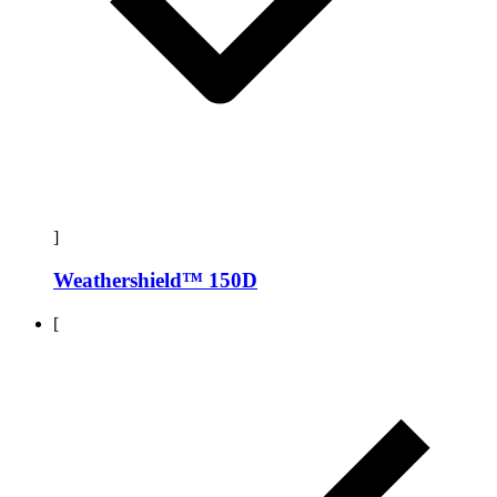
]
Weathershield™ 150D
[