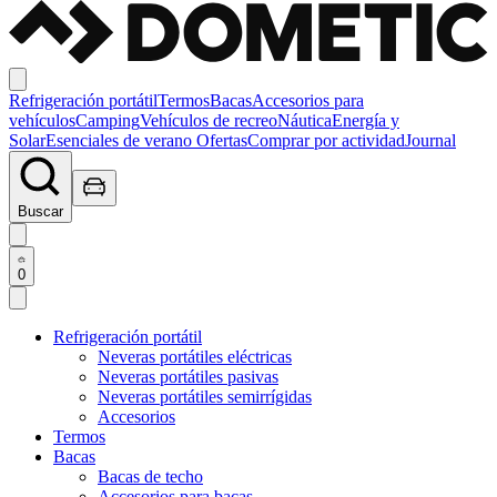
Refrigeración portátil
Termos
Bacas
Accesorios para
vehículos
Camping
Vehículos de recreo
Náutica
Energía y
Solar
Esenciales de verano
Ofertas
Comprar por actividad
Journal
Buscar
0
Refrigeración portátil
Neveras portátiles eléctricas
Neveras portátiles pasivas
Neveras portátiles semirrígidas
Accesorios
Termos
Bacas
Bacas de techo
Accesorios para bacas