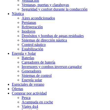
Ventilación
Ventanas, puertas y claraboyas
Seguridad y confort durante la conducción
Náutica
Aires acondicionados
Persianas
Refrigeración
Inodoros
Depósitos y bombas de aguas residuales
Sistemas de dirección náutica
Control náutico
Estabilización
Energía y Solar
Baterías
Cargadores de batería
Inversores y combos inversor-cargador
Generadores
Sistemas de control
Energía solar
Esenciales de verano
Ofertas
Comprar por actividad
Pesca
Acampada en coche
Viajes 4x4