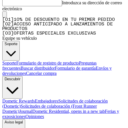
Introduzca su dirección de correo
electrónico
[
0
1
]
10% DE DESCUENTO EN TU PRIMER PEDIDO
[
0
2
]
ACCESO ANTICIPADO A LANZAMIENTOS DE
PRODUCTOS
[
0
3
]
OFERTAS ESPECIALES EXCLUSIVAS
Equipe su vehículo
Soporte
Soporte
Formulario de registro de producto
Preguntas
frecuentes
Buscar distribuidor
Formulario de garantía
Envíos y
devoluciones
Cancelar compra
Descubrir
Dometic Rewards
Embajadores
Solicitudes de colaboración
(Dometic)
Solicitudes de colaboración (Front Runner
Dometic)
Journal
Dometic Residential
, opens in a new tab
Ferias y
exposiciones
Opiniones
Aviso legal