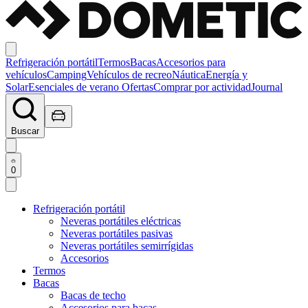
Refrigeración portátil
Termos
Bacas
Accesorios para
vehículos
Camping
Vehículos de recreo
Náutica
Energía y
Solar
Esenciales de verano
Ofertas
Comprar por actividad
Journal
Buscar
0
Refrigeración portátil
Neveras portátiles eléctricas
Neveras portátiles pasivas
Neveras portátiles semirrígidas
Accesorios
Termos
Bacas
Bacas de techo
Accesorios para bacas