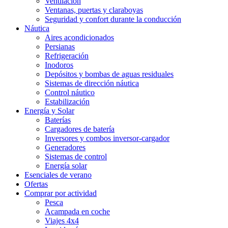
Ventilación
Ventanas, puertas y claraboyas
Seguridad y confort durante la conducción
Náutica
Aires acondicionados
Persianas
Refrigeración
Inodoros
Depósitos y bombas de aguas residuales
Sistemas de dirección náutica
Control náutico
Estabilización
Energía y Solar
Baterías
Cargadores de batería
Inversores y combos inversor-cargador
Generadores
Sistemas de control
Energía solar
Esenciales de verano
Ofertas
Comprar por actividad
Pesca
Acampada en coche
Viajes 4x4