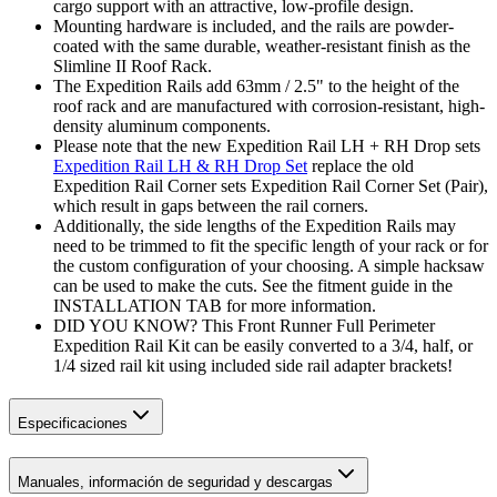
cargo support with an attractive, low-profile design.
Mounting hardware is included, and the rails are powder-
coated with the same durable, weather-resistant finish as the
Slimline II Roof Rack.
The Expedition Rails add 63mm / 2.5" to the height of the
roof rack and are manufactured with corrosion-resistant, high-
density aluminum components.
Please note that the new Expedition Rail LH + RH Drop sets
Expedition Rail LH & RH Drop Set
replace the old
Expedition Rail Corner sets Expedition Rail Corner Set (Pair),
which result in gaps between the rail corners.
Additionally, the side lengths of the Expedition Rails may
need to be trimmed to fit the specific length of your rack or for
the custom configuration of your choosing. A simple hacksaw
can be used to make the cuts. See the fitment guide in the
INSTALLATION TAB for more information.
DID YOU KNOW? This Front Runner Full Perimeter
Expedition Rail Kit can be easily converted to a 3/4, half, or
1/4 sized rail kit using included side rail adapter brackets!
Especificaciones
Manuales, información de seguridad y descargas