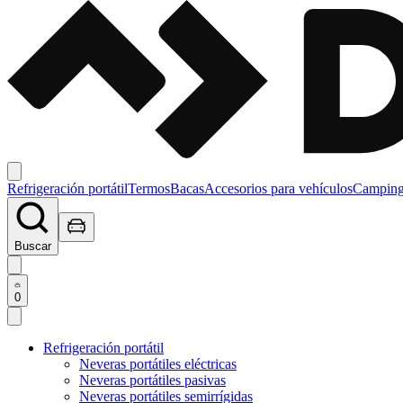
Refrigeración portátil
Termos
Bacas
Accesorios para vehículos
Campin
Buscar
0
Refrigeración portátil
Neveras portátiles eléctricas
Neveras portátiles pasivas
Neveras portátiles semirrígidas