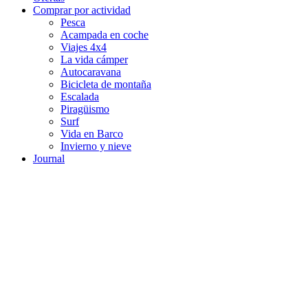
Comprar por actividad
Pesca
Acampada en coche
Viajes 4x4
La vida cámper
Autocaravana
Bicicleta de montaña
Escalada
Piragüismo
Surf
Vida en Barco
Invierno y nieve
Journal