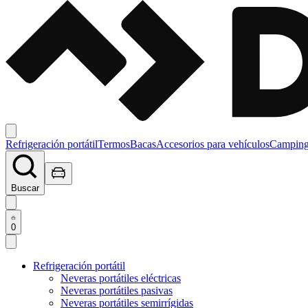
Refrigeración portátil
Termos
Bacas
Accesorios para vehículos
Campin
Buscar
0
Refrigeración portátil
Neveras portátiles eléctricas
Neveras portátiles pasivas
Neveras portátiles semirrígidas