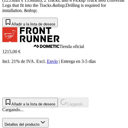
(1255mm x 1358mm), 2 Tracks, and 4 Pickup Truck Bed Universal
Legs that fit into the Tracks.&nbsp;Drilling is required for
installation. &nbsp;
Añadir a la lista de deseos
Tienda oficial
1215,00 €
Incl. 21% de IVA.
Excl.
Envío
|
Entrega en 3-5 días
Añadir a la lista de deseos
Cargando...
Cargando...
Detalles del producto