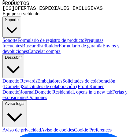
PRODUCTOS
[
0
3
]
OFERTAS ESPECIALES EXCLUSIVAS
Equipe su vehículo
Soporte
Soporte
Formulario de registro de producto
Preguntas
frecuentes
Buscar distribuidor
Formulario de garantía
Envíos y
devoluciones
Cancelar compra
Descubrir
Dometic Rewards
Embajadores
Solicitudes de colaboración
(Dometic)
Solicitudes de colaboración (Front Runner
Dometic)
Journal
Dometic Residential
, opens in a new tab
Ferias y
exposiciones
Opiniones
Aviso legal
Aviso de privacidad
Aviso de cookies
Cookie Preferences