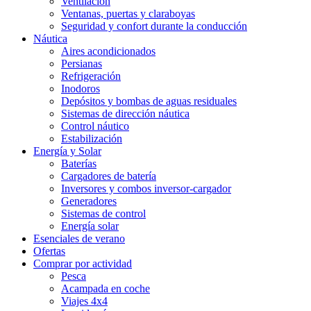
Ventilación
Ventanas, puertas y claraboyas
Seguridad y confort durante la conducción
Náutica
Aires acondicionados
Persianas
Refrigeración
Inodoros
Depósitos y bombas de aguas residuales
Sistemas de dirección náutica
Control náutico
Estabilización
Energía y Solar
Baterías
Cargadores de batería
Inversores y combos inversor-cargador
Generadores
Sistemas de control
Energía solar
Esenciales de verano
Ofertas
Comprar por actividad
Pesca
Acampada en coche
Viajes 4x4