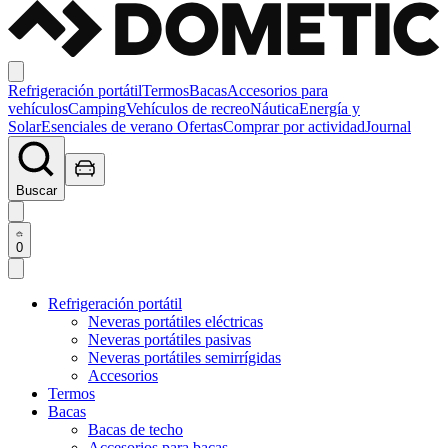
Refrigeración portátil
Termos
Bacas
Accesorios para
vehículos
Camping
Vehículos de recreo
Náutica
Energía y
Solar
Esenciales de verano
Ofertas
Comprar por actividad
Journal
Buscar
0
Refrigeración portátil
Neveras portátiles eléctricas
Neveras portátiles pasivas
Neveras portátiles semirrígidas
Accesorios
Termos
Bacas
Bacas de techo
Accesorios para bacas