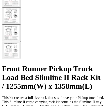
Front Runner Pickup Truck
Load Bed Slimline II Rack Kit
/ 1255mm(W) x 1358mm(L)
This kit creates a full size rack that sits above your Pickup truck bed.
This Slimline II cargo carrying rack kit contains the Slimline II tray