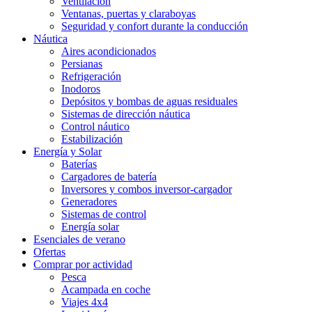
Ventilación
Ventanas, puertas y claraboyas
Seguridad y confort durante la conducción
Náutica
Aires acondicionados
Persianas
Refrigeración
Inodoros
Depósitos y bombas de aguas residuales
Sistemas de dirección náutica
Control náutico
Estabilización
Energía y Solar
Baterías
Cargadores de batería
Inversores y combos inversor-cargador
Generadores
Sistemas de control
Energía solar
Esenciales de verano
Ofertas
Comprar por actividad
Pesca
Acampada en coche
Viajes 4x4