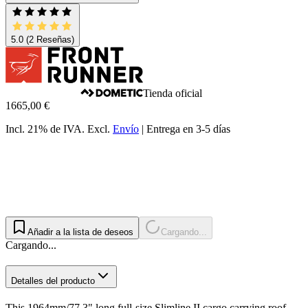
5.0
(2 Reseñas)
Tienda oficial
1665,00 €
Incl. 21% de IVA.
Excl.
Envío
|
Entrega en 3-5 días
Añadir a la lista de deseos
Cargando...
Cargando...
Detalles del producto
This 1964mm/77.3" long full-size Slimline II cargo carrying roof