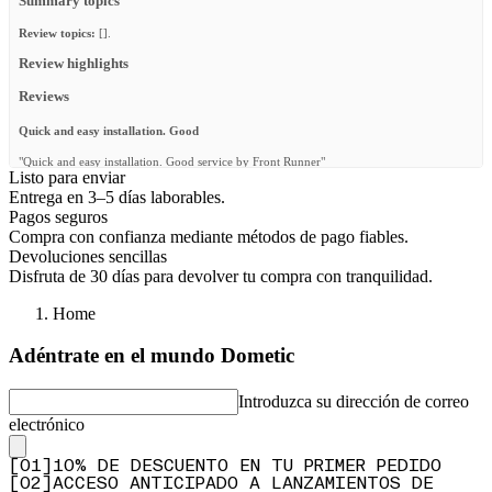
Summary topics
Review topics:
[].
Review highlights
Reviews
Quick and easy installation. Good
"Quick and easy installation. Good service by Front Runner"
Listo para enviar
—
Fréderic G.
(
5/5
)
Entrega en 3–5 días laborables.
Pagos seguros
Great rack
Compra con confianza mediante métodos de pago fiables.
"Fits perfectly in my range rover 85"
Devoluciones sencillas
Disfruta de 30 días para devolver tu compra con tranquilidad.
—
Rafael N.
(
5/5
)
Q&A
Home
Adéntrate en el mundo Dometic
Introduzca su dirección de correo
electrónico
[
0
1
]
10% DE DESCUENTO EN TU PRIMER PEDIDO
[
0
2
]
ACCESO ANTICIPADO A LANZAMIENTOS DE