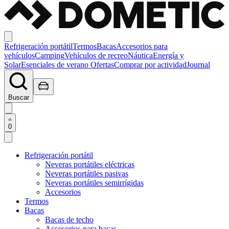
Refrigeración portátil
Termos
Bacas
Accesorios para
vehículos
Camping
Vehículos de recreo
Náutica
Energía y
Solar
Esenciales de verano
Ofertas
Comprar por actividad
Journal
Buscar
0
Refrigeración portátil
Neveras portátiles eléctricas
Neveras portátiles pasivas
Neveras portátiles semirrígidas
Accesorios
Termos
Bacas
Bacas de techo
Accesorios para bacas