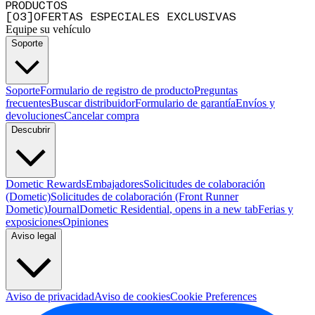
PRODUCTOS
[
0
3
]
OFERTAS ESPECIALES EXCLUSIVAS
Equipe su vehículo
Soporte
Soporte
Formulario de registro de producto
Preguntas
frecuentes
Buscar distribuidor
Formulario de garantía
Envíos y
devoluciones
Cancelar compra
Descubrir
Dometic Rewards
Embajadores
Solicitudes de colaboración
(Dometic)
Solicitudes de colaboración (Front Runner
Dometic)
Journal
Dometic Residential
, opens in a new tab
Ferias y
exposiciones
Opiniones
Aviso legal
Aviso de privacidad
Aviso de cookies
Cookie Preferences